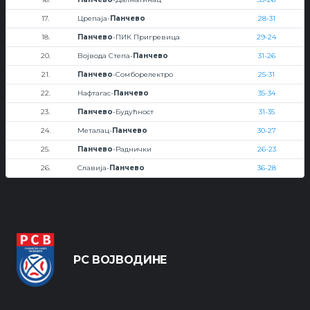
17.
Црепаја-
Панчево
28-31
18.
Панчево
-ПИК Пригревица
29-24
20.
Војвода Степа-
Панчево
31-26
21.
Панчево
-Сомборелектро
25-31
22.
Нафтагас-
Панчево
35-34
23.
Панчево
-Будућност
31-35
24.
Металац-
Панчево
30-27
25.
Панчево
-Раднички
26-23
26.
Славија-
Панчево
36-28
РС ВОЈВОДИНЕ