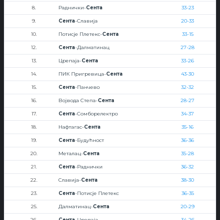
8.
Раднички-
Сента
33-23
9.
Сента
-Славија
20-33
10.
Потисје Плетекс-
Сента
33-15
12.
Сента
-Далматинац
27-28
13.
Црепаја-
Сента
33-26
14.
ПИК Пригревица-
Сента
43-30
15.
Сента
-Панчево
32-32
16.
Војвода Степа-
Сента
28-27
17.
Сента
-Сомборелектро
34-37
18.
Нафтагас-
Сента
35-16
19.
Сента
-Будућност
36-36
20.
Металац-
Сента
35-28
21.
Сента
-Раднички
36-32
22.
Славија-
Сента
38-30
23.
Сента
-Потисје Плетекс
36-35
25.
Далматинац-
Сента
20-29
26.
Сента
-Црепаја
34-26