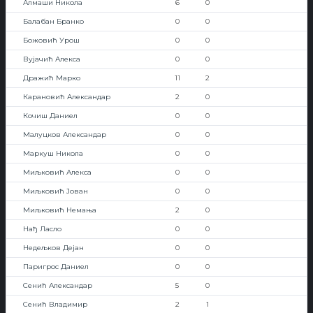
Алмаши Никола
6
0
Балабан Бранко
0
0
Божовић Урош
0
0
Вујачић Алекса
0
0
Дражић Марко
11
2
Карановић Александар
2
0
Кочиш Даниел
0
0
Малуцков Александар
0
0
Маркуш Никола
0
0
Миљковић Алекса
0
0
Миљковић Јован
0
0
Миљковић Немања
2
0
Нађ Ласло
0
0
Недељков Дејан
0
0
Паригрос Даниел
0
0
Сенић Александар
5
0
Сенић Владимир
2
1