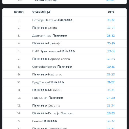
КОЛО
УТАКМИЦА
РЕЗ
1.
Потисје Плетекс-
Панчево
35-32
2.
Панчево
-Сента
32-21
3.
Далматинац-
Панчево
28-32
4.
Панчево
-Црепаја
30-19
5.
ПИК Пригревица-
Панчево
29-31
7.
Панчево
-Војвода Степа
32-24
8.
Сомборелектро-
Панчево
39-35
9.
Панчево
-Нафтагас
32-23
10.
Будућност-
Панчево
31-27
11.
Панчево
-Металац
33-33
12.
Раднички-
Панчево
24-29
13.
Панчево
-Славија
32-34
14.
Панчево
-Потисје Плетекс
26-33
15.
Сента-
Панчево
32-32
16.
Панчево
-Далматинац
33-26