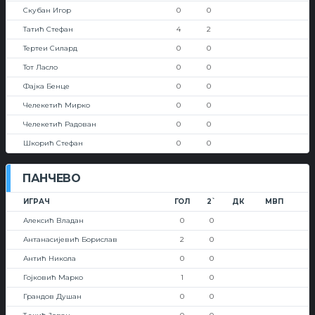
Скубан Игор
0
0
Татић Стефан
4
2
Тертеи Силард
0
0
Тот Ласло
0
0
Фајка Бенце
0
0
Челекетић Мирко
0
0
Челекетић Радован
0
0
Шкорић Стефан
0
0
ПАНЧЕВО
ИГРАЧ
ГОЛ
2`
ДК
МВП
Алексић Владан
0
0
Антанасијевић Борислав
2
0
Антић Никола
0
0
Гојковић Марко
1
0
Грандов Душан
0
0