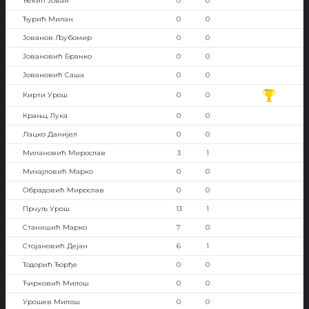
Ђекић Јован
0
0
Ђурић Милан
0
0
Јованов Љубомир
0
0
Јовановић Бранко
0
0
Јовановић Саша
0
0
Кирти Урош
0
0
Крањц Лука
0
0
Лацко Данијел
0
0
Милановић Мирослав
3
1
Михајловић Марко
0
0
Обрадовић Мирослав
0
0
Прчуљ Урош
13
1
Станишић Марко
7
0
Стојановић Дејан
6
1
Тодорић Ђорђе
0
0
Ћирковић Милош
0
0
Урошев Милош
0
0