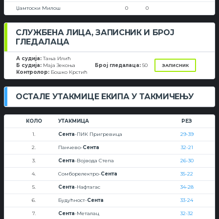
Џамтоски Милош
0
0
СЛУЖБЕНА ЛИЦА, ЗАПИСНИК И БРОЈ
ГЛЕДАЛАЦА
А судија:
Тања Илић
Б судија:
Маја Зекоња
Број гледалаца:
50
ЗАПИСНИК
Контролор:
Бошко Крстић
ОСТАЛЕ УТАКМИЦЕ ЕКИПА У ТАКМИЧЕЊУ
КОЛО
УТАКМИЦА
РЕЗ
1.
Сента
-ПИК Пригревица
29-39
2.
Панчево-
Сента
32-21
3.
Сента
-Војвода Степа
26-30
4.
Сомборелектро-
Сента
35-22
5.
Сента
-Нафтагас
34-28
6.
Будућност-
Сента
33-24
7.
Сента
-Металац
32-32