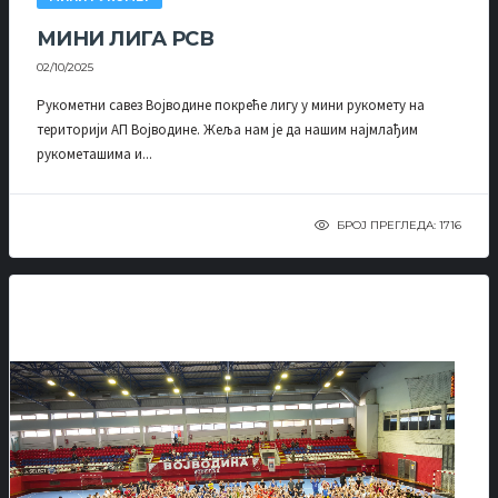
МИНИ ЛИГА РСВ
02/10/2025
Рукометни савез Војводине покреће лигу у мини рукомету на
територији АП Војводине. Жеља нам је да нашим најмлађим
рукометашима и...
БРОЈ ПРЕГЛЕДА: 1716