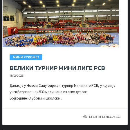
МИНИ РУКОМЕТ
ВЕЛИКИ ТУРНИР МИНИ ЛИГЕ РСВ
13/12/2025
Данас је у Новом Саду одржан турнир Мини лиге РСВ, у којем је
учешће узело чак 530 малишана из свих делова
Војводине.Клубови и школске...
БРОЈ ПРЕГЛЕДА: 536