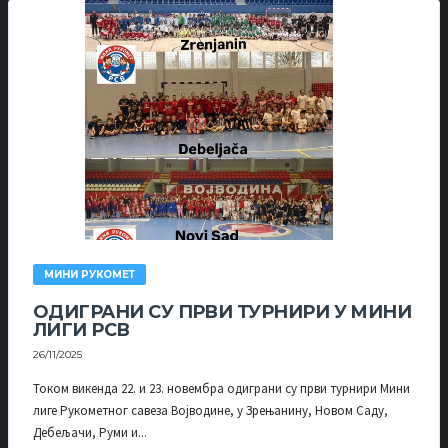
МИНИ РУКОМЕТ
ОДИГРАНИ СУ ПРВИ ТУРНИРИ У МИНИ
ЛИГИ РСВ
26/11/2025
Током викенда 22. и 23. новембра одиграни су први турнири Мини
лиге Рукометног савеза Војводине, у Зрењанину, Новом Саду,
Дебељачи, Руми и...