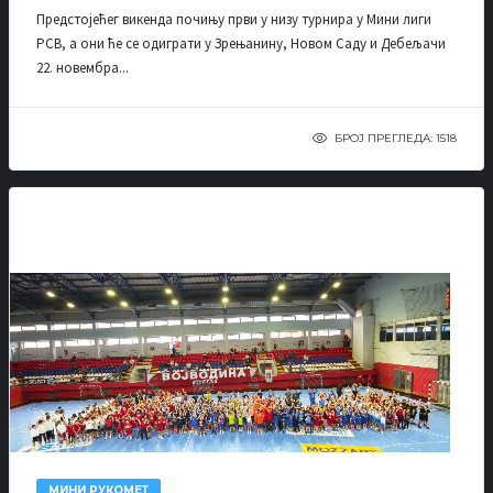
Предстојећег викенда почињу први у низу турнира у Мини лиги
РСВ, а они ће се одиграти у Зрењанину, Новом Саду и Дебељачи
22. новембра...
БРОЈ ПРЕГЛЕДА: 1518
МИНИ РУКОМЕТ