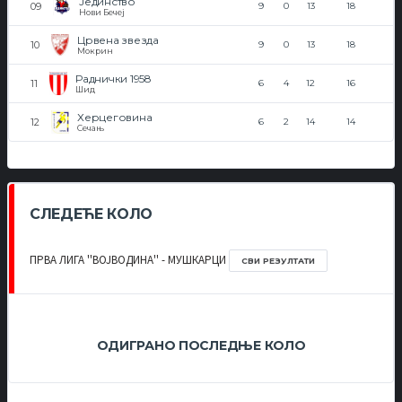
Јединство
9
0
13
18
Нови Бечеј
Црвена звезда
9
0
13
18
Мокрин
Раднички 1958
6
4
12
16
Шид
Херцеговина
6
2
14
14
Сечањ
СЛЕДЕЋЕ КОЛО
ПРВА ЛИГА ''ВОЈВОДИНА'' - МУШКАРЦИ
СВИ РЕЗУЛТАТИ
ОДИГРАНО ПОСЛЕДЊЕ КОЛО