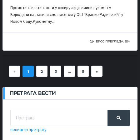
Промотивне активности у оквиру акције мини рукомет у
Војводини наставили смо посетом у ОШ "Бранко Радичевић" у
Новом Саду.Рукометну...
БРОЈ ПРЕГЛЕДА: 554
«
1
2
3
...
5
»
ПРЕТРАГА ВЕСТИ
поништи претрагу