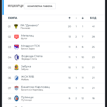
МУШКАРЦИ
КОМПЛЕТНА ТАБЕЛА
ЕКИПА
-
БОД
РА "Динамо"
20
1
1
41
Панчево
Металац
13
2
7
28
Футог
Младост ТСК
11
3
8
25
Бачки Јарак
Војвода Степа
11
1
10
23
Војвода Степа
Јабука
10
1
11
21
Јабука
ЖСК 1955
10
1
11
21
Жабаљ
Банатски Карловац
10
1
11
21
Банатски Карловац
Путинци
8
2
12
18
Путинци