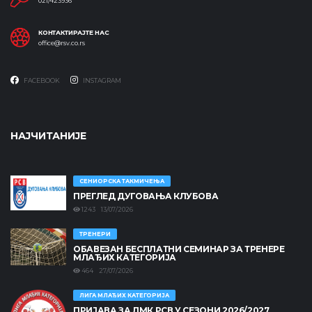
021/423936
КОНТАКТИРАЈТЕ НАС
office@rsv.co.rs
FACEBOOK
INSTAGRAM
НАЈЧИТАНИЈЕ
СЕНИОРСКА ТАКМИЧЕЊА
ПРЕГЛЕД ДУГОВАЊА КЛУБОВА
1243 13/07/2026
ТРЕНЕРИ
ОБАВЕЗАН БЕСПЛАТНИ СЕМИНАР ЗА ТРЕНЕРЕ
МЛАЂИХ КАТЕГОРИЈА
464 27/07/2026
ЛИГА МЛАЂИХ КАТЕГОРИЈА
ПРИЈАВА ЗА ЛМК РСВ У СЕЗОНИ 2026/2027