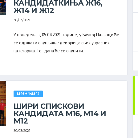
КАНДИДАТКИЊА Ж16,
Ж14 И Ж12
30/03/2021
У понедељак, 05.04.2021. године, у Бачкој Паланци ће
се одржати окупљање девојчица свих узрасних
категорија. Тог дана ће се окупити...
ПОСЛЕДЊИ РЕЗУЛТАТИ
М-16М-14М-12
ДРУГА РУКОМЕТНА ЛИГА ''ВОЈВОДИНА'' - ПЛЕЈ-
АУТ МУШКАРЦИ
ШИРИ СПИСКОВИ
СВИ РЕЗУЛТАТИ
КАНДИДАТА М16, М14 И
М12
20. КОЛО
30/03/2021