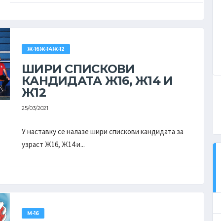
Ж-16Ж-14Ж-12
ШИРИ СПИСКОВИ
КАНДИДАТА Ж16, Ж14 И
Ж12
25/03/2021
У наставку се налазе шири спискови кандидата за
узраст Ж16, Ж14 и...
ДРУГА РУКОМЕТНА ЛИГА
''ВОЈВОДИНА''
ПЛЕЈ-АУТ МУШКАРЦИ
КОМПЛЕТНА ТАБЕЛА
ЕКИПА
-
БОД
М-16