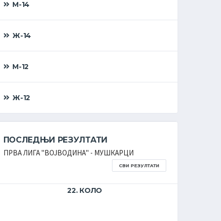
М-14
Ж-14
М-12
Ж-12
ПОСЛЕДЊИ РЕЗУЛТАТИ
ПОСЛЕ
ПРВА ЛИГА ''ВОЈВОДИНА'' - МУШКАРЦИ
ПРВА ЛИГ
СВИ РЕЗУЛТАТИ
22. КОЛО