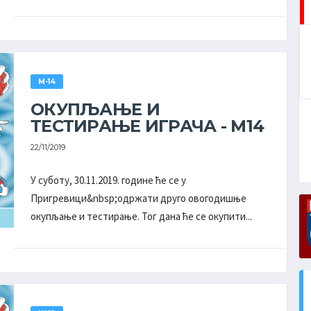
ОДИГРАНО ПОСЛЕДЊЕ КОЛО
М-14
ОКУПЉАЊЕ И
ТЕСТИРАЊЕ ИГРАЧА - М14
22/11/2019
У суботу, 30.11.2019. године ће се у
Пригревици&nbsp;одржати друго овогодишње
окупљање и тестирање. Тог дана ће се окупити...