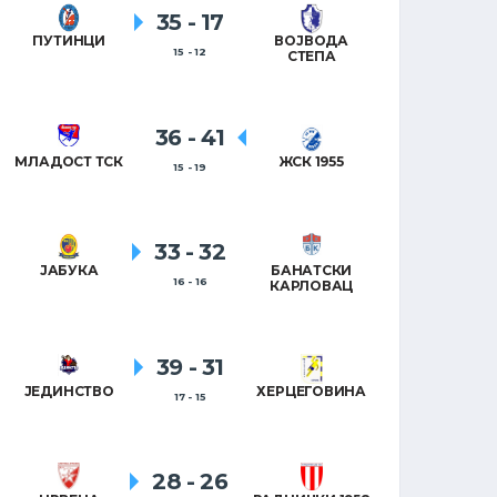
35
-
17
ПУТИНЦИ
ВОЈВОДА
ПЕТРОВ
15 - 12
СТЕПА
36
-
41
КРУ
МЛАДОСТ ТСК
ЖСК 1955
15 - 19
33
-
32
ХАЛАС 
ЈАБУКА
БАНАТСКИ
16 - 16
КАРЛОВАЦ
39
-
31
ЈЕДИНСТВО
ХЕРЦЕГОВИНА
17 - 15
28
-
26