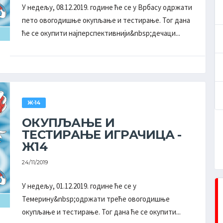
У недељу, 08.12.2019. године ће се у Врбасу одржати
пето овогодишње окупљање и тестирање. Тог дана
ће се окупити најперспективнији&nbsp;дечаци...
Ж-14
ОКУПЉАЊЕ И
ТЕСТИРАЊЕ ИГРАЧИЦА -
Ж14
24/11/2019
У недељу, 01.12.2019. године ће се у
СЛЕДЕЋЕ КОЛО
Темерину&nbsp;одржати треће овогодишње
ДРУГА РУКОМЕТНА ЛИГА ''ВОЈВОДИНА'' - ПЛЕЈ-
окупљање и тестирање. Тог дана ће се окупити...
АУТ МУШКАРЦИ
СВИ РЕЗУЛТАТИ