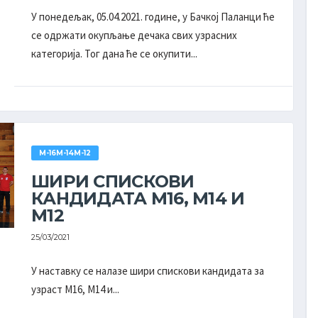
26
-
35
У понедељак, 05.04.2021. године, у Бачкој Паланци ће
ДОЛОВО
ХАЈДУК
11 - 19
се одржати окупљање дечака свих узрасних
категорија. Тог дана ће се окупити...
28
-
32
РАДНИЧКИ
СОМБОР
17 - 15
26
-
19
М-16М-14М-12
РАДНИЧКИ
АПАТИН
14 - 6
ШИРИ СПИСКОВИ
КАНДИДАТА М16, М14 И
М12
25/03/2021
У наставку се налазе шири спискови кандидата за
узраст М16, М14 и...