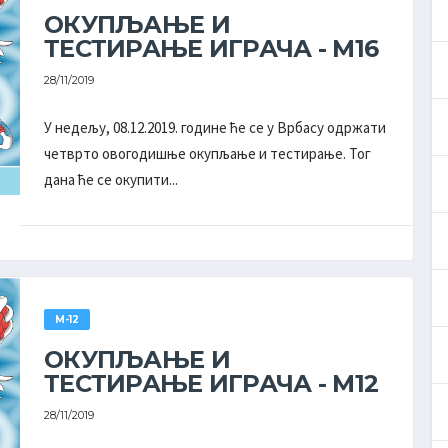
ОКУПЉАЊЕ И
Хајдук
8
0
2
16
Чуруг
ТЕСТИРАЊЕ ИГРАЧА - М16
28/11/2019
Сомбор
6
0
4
12
Сомбор
У недељу, 08.12.2019. године ће се у Врбасу одржати
Раднички
5
1
4
11
четврто овогодишње окупљање и тестирање. Тог
Јаша Томић
дана ће се окупити...
Раднички
4
1
5
9
Ковин
Долово
4
0
6
8
Долово
Апатин
2
0
8
4
М-12
Апатин
ОКУПЉАЊЕ И
ТЕСТИРАЊЕ ИГРАЧА - М12
28/11/2019