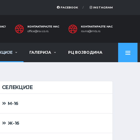
FACEBOOK
INSTAGRAM
НАС!
КОНТАКТИРАЈТЕ НАС
КОНТАКТИРАЈТЕ НАС
office@rsv.co.rs
rsvns@mts.rs
КЦИЈЕ
ГАЛЕРИЈА
РЦ ВОЈВОДИНА
СЕЛЕКЦИЈЕ
М-16
Ж-16