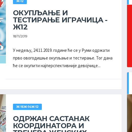
Ж-12
ОКУПЉАЊЕ И
ТЕСТИРАЊЕ ИГРАЧИЦА -
Ж12
18/11/2019
У недељу, 24.11.2019. године ће се у Руми одржати
прво овогодишње окупљање и тестирање. Тог дана
ће се окупити најперспективније девојчице...
Ж-16Ж-14Ж-12
ОДРЖАН САСТАНАК
КООРДИНАТОРА И