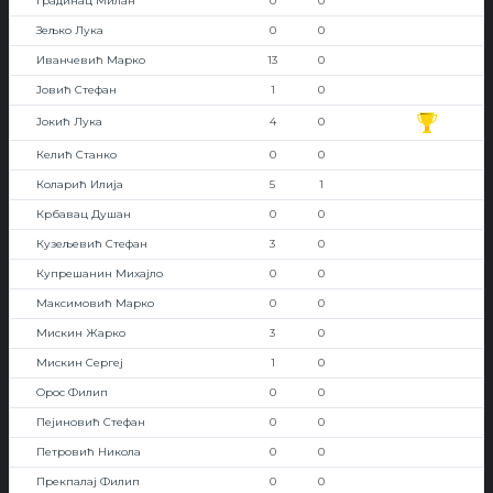
Градинац Милан
0
0
Зељко Лука
0
0
Иванчевић Марко
13
0
Јовић Стефан
1
0
Јокић Лука
4
0
Келић Станко
0
0
Коларић Илија
5
1
Крбавац Душан
0
0
Кузељевић Стефан
3
0
Купрешанин Михајло
0
0
Максимовић Марко
0
0
Мискин Жарко
3
0
Мискин Сергеј
1
0
Орос Филип
0
0
Пејиновић Стефан
0
0
Петровић Никола
0
0
Прекпалај Филип
0
0