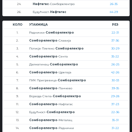
24.
Нафтагас
-Сомборелектро
26-35
26.
Будућност-
Нафтагас
44-29
КОЛО
УТАКМИЦА
РЕЗ
1.
Раднички-
Сомборелектро
22-31
2.
Сомборелектро
-Славија
37-36
3.
Потисје Плетекс-
Сомборелектро
30-29
4.
Сомборелектро
-Сента
35-22
5.
Далматинац-
Сомборелектро
26-25
6.
Сомборелектро
-Црепаја
42-26
7.
ПИК Пригревица-
Сомборелектро
30-33
8.
Сомборелектро
-Панчево
39-35
9.
Војвода Степа-
Сомборелектро
29-28
11.
Сомборелектро
-Нафтагас
37-23
12.
Будућност-
Сомборелектро
22-36
13.
Сомборелектро
-Металац
35-31
14.
Сомборелектро
-Раднички
31-22