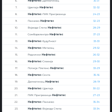
6.
Нафтагас
-Далматинац
35-31
7.
Црепаја-
Нафтагас
32-32
8.
Нафтагас
-ПИК Пригревица
24-23
9.
Панчево-
Нафтагас
32-23
10.
Војвода Степа-
Нафтагас
28-29
11.
Сомборелектро-
Нафтагас
37-23
13.
Нафтагас
-Будућност
33-33
14.
Нафтагас
-Металац
29-32
15.
Раднички-
Нафтагас
26-32
16.
Нафтагас
-Славија
29-30
17.
Потисје Плетекс-
Нафтагас
33-29
18.
Нафтагас
-Сента
35-16
19.
Далматинац-
Нафтагас
28-19
20.
Нафтагас
-Црепаја
30-22
21.
ПИК Пригревица-
Нафтагас
27-23
22.
Нафтагас
-Панчево
35-34
23.
Нафтагас
-Војвода Степа
33-34