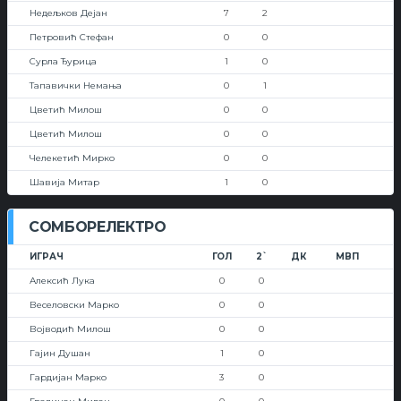
Недељков Дејан
7
2
Петровић Стефан
0
0
Сурла Ђурица
1
0
Тапавички Немања
0
1
Цветић Милош
0
0
Цветић Милош
0
0
Челекетић Мирко
0
0
Шавија Митар
1
0
СОМБОРЕЛЕКТРО
ИГРАЧ
ГОЛ
2`
ДК
МВП
Алексић Лука
0
0
Веселовски Марко
0
0
Војводић Милош
0
0
Гајин Душан
1
0
Гардијан Марко
3
0