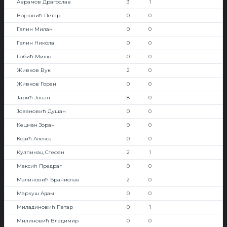
Аврамов Драгослав
3
1
Војновић Петар
0
0
Галин Милан
0
0
Галин Никола
0
0
Грбић Мишо
0
0
Живков Вук
2
0
Живков Горан
0
0
Јарић Јован
8
0
Јовановић Душан
0
0
Кецман Зоран
0
0
Којић Алекса
0
0
Кулпинац Стефан
2
1
Максић Предраг
0
0
Малиновић Бранислав
2
0
Маркуш Адам
0
0
Миладиновић Петар
0
1
Милиновић Владимир
0
0