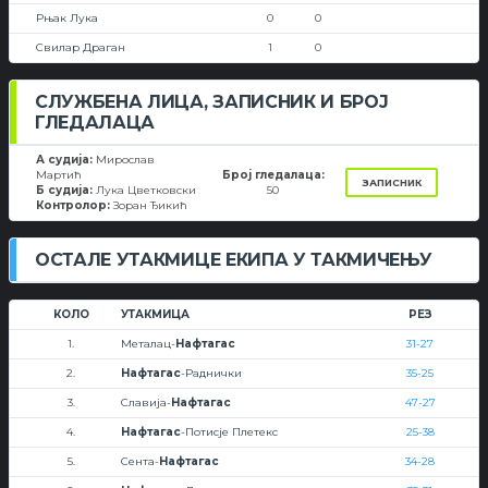
Рњак Лука
0
0
Свилар Драган
1
0
СЛУЖБЕНА ЛИЦА, ЗАПИСНИК И БРОЈ
ГЛЕДАЛАЦА
А судија:
Мирослав
Мартић
Број гледалаца:
ЗАПИСНИК
Б судија:
Лука Цветковски
50
Контролор:
Зоран Ђикић
ОСТАЛЕ УТАКМИЦЕ ЕКИПА У ТАКМИЧЕЊУ
КОЛО
УТАКМИЦА
РЕЗ
1.
Металац-
Нафтагас
31-27
2.
Нафтагас
-Раднички
35-25
3.
Славија-
Нафтагас
47-27
4.
Нафтагас
-Потисје Плетекс
25-38
5.
Сента-
Нафтагас
34-28