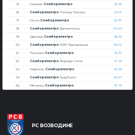
15.
Славија-
Сомборелектро
32-33
16.
Сомборелектро
-Потисје Плетекс
20-31
17.
Сента-
Сомборелектро
34-37
18.
Сомборелектро
-Далматинац
24-20
19.
Црепаја-
Сомборелектро
28-33
20.
Сомборелектро
-ПИК Пригревица
28-22
21.
Панчево-
Сомборелектро
25-31
22.
Сомборелектро
-Војвода Степа
47-25
24.
Нафтагас-
Сомборелектро
26-35
25.
Сомборелектро
-Будућност
40-27
26.
Металац-
Сомборелектро
32-19
РС ВОЈВОДИНЕ