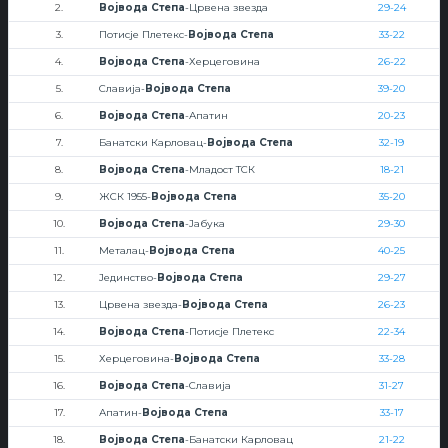
2.
Војвода Степа
-Црвена звезда
29-24
3.
Потисје Плетекс-
Војвода Степа
33-22
4.
Војвода Степа
-Херцеговина
26-22
5.
Славија-
Војвода Степа
39-20
6.
Војвода Степа
-Апатин
20-23
7.
Банатски Карловац-
Војвода Степа
32-19
8.
Војвода Степа
-Младост ТСК
18-21
9.
ЖСК 1955-
Војвода Степа
35-20
10.
Војвода Степа
-Јабука
29-30
11.
Металац-
Војвода Степа
40-25
12.
Јединство-
Војвода Степа
29-27
13.
Црвена звезда-
Војвода Степа
26-23
14.
Војвода Степа
-Потисје Плетекс
22-34
15.
Херцеговина-
Војвода Степа
33-28
16.
Војвода Степа
-Славија
31-27
17.
Апатин-
Војвода Степа
33-17
18.
Војвода Степа
-Банатски Карловац
21-22