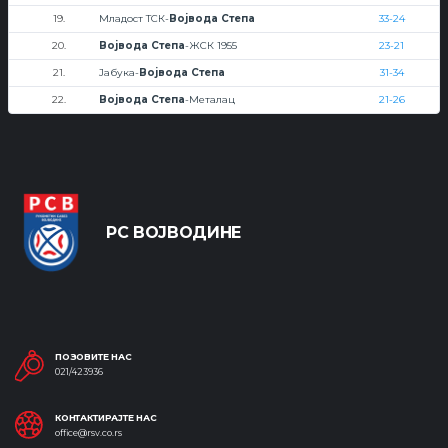
19.
Младост ТСК-
Војвода Степа
33-24
20.
Војвода Степа
-ЖСК 1955
23-21
21.
Јабука-
Војвода Степа
31-34
22.
Војвода Степа
-Металац
21-26
РС ВОЈВОДИНЕ
ПОЗОВИТЕ НАС
021/423936
КОНТАКТИРАЈТЕ НАС
office@rsv.co.rs