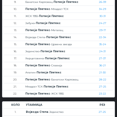
9.
Банатски Карловац-
Потисје Плетекс
26-39
10.
Потисје Плетекс
-Младост ТСК
34-29
11.
ЖСК 1955-
Потисје Плетекс
30-31
12.
Јабука-
Потисје Плетекс
24-27
13.
Потисје Плетекс
-Металац
29-17
14.
Војвода Степа-
Потисје Плетекс
22-34
15.
Потисје Плетекс
-Црвена звезда
35-24
16.
Јединство-
Потисје Плетекс
24-31
17.
Херцеговина-
Потисје Плетекс
27-37
18.
Потисје Плетекс
-Славија
36-21
19.
Апатин-
Потисје Плетекс
21-30
20.
Потисје Плетекс
-Банатски Карловац
28-22
21.
Младост ТСК-
Потисје Плетекс
27-25
22.
Потисје Плетекс
-ЖСК 1955
23-22
КОЛО
УТАКМИЦА
РЕЗ
1.
Војвода Степа
-Јединство
27-25