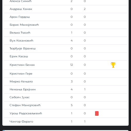
Алекса Симић
2
0
Андраш Ханак
0
2
Арон Гордош
0
0
Борис Манојловић
0
0
Вељко Ћосић
1
0
Вук Косановић
4
0
Ђорђије Вранеш
0
0
Ерик Касаш
0
0
Кристиан Бенак
12
0
Кристиан Гере
0
0
Мирко Кењало
3
0
Немања Бројчин
4
1
Саболч Јухас
0
0
Стефан Манојловић
5
0
Урош Радосављевић
1
0
Чонгор Фараго
1
1