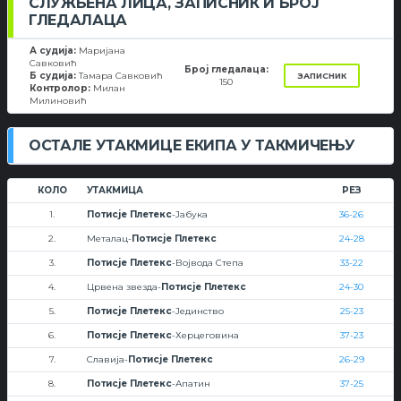
СЛУЖБЕНА ЛИЦА, ЗАПИСНИК И БРОЈ
ГЛЕДАЛАЦА
А судија:
Маријана
Савковић
Број гледалаца:
Б судија:
Тамара Савковић
ЗАПИСНИК
150
Контролор:
Милан
Милиновић
ОСТАЛЕ УТАКМИЦЕ ЕКИПА У ТАКМИЧЕЊУ
КОЛО
УТАКМИЦА
РЕЗ
1.
Потисје Плетекс
-Јабука
36-26
2.
Металац-
Потисје Плетекс
24-28
3.
Потисје Плетекс
-Војвода Степа
33-22
4.
Црвена звезда-
Потисје Плетекс
24-30
5.
Потисје Плетекс
-Јединство
25-23
6.
Потисје Плетекс
-Херцеговина
37-23
7.
Славија-
Потисје Плетекс
26-29
8.
Потисје Плетекс
-Апатин
37-25