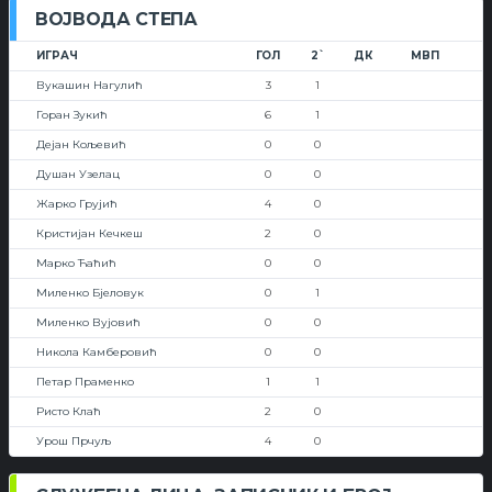
ВОЈВОДА СТЕПА
ИГРАЧ
ГОЛ
2`
ДК
МВП
Вукашин Нагулић
3
1
Горан Зукић
6
1
Дејан Кољевић
0
0
Душан Узелац
0
0
Жарко Грујић
4
0
Кристијан Кечкеш
2
0
Марко Ћаћић
0
0
Миленко Бјеловук
0
1
Миленко Вујовић
0
0
Никола Камберовић
0
0
Петар Праменко
1
1
Ристо Клаћ
2
0
Урош Прчуљ
4
0