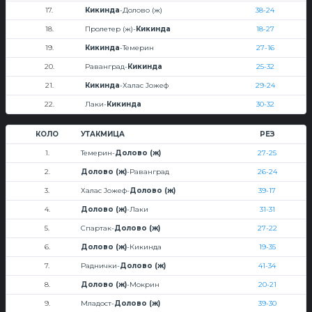
17.
Кикинда
-Долово (ж)
38-24
18.
Пролетер (ж)-
Кикинда
18-27
19.
Кикинда
-Темерин
27-16
20.
Раванград-
Кикинда
25-32
21.
Кикинда
-Халас Јожеф
29-24
22.
Лаки-
Кикинда
30-32
КОЛО
УТАКМИЦА
РЕЗ
1.
Темерин-
Долово (ж)
27-25
2.
Долово (ж)
-Раванград
26-24
3.
Халас Јожеф-
Долово (ж)
39-17
4.
Долово (ж)
-Лаки
31-31
5.
Спартак-
Долово (ж)
27-22
6.
Долово (ж)
-Кикинда
19-35
7.
Раднички-
Долово (ж)
41-34
8.
Долово (ж)
-Мокрин
20-21
9.
Младост-
Долово (ж)
39-30