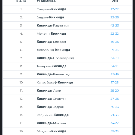
КОЛО
УТАКМИЦА
РЕЗ
1.
Спартак-
Кикинда
17-27
2.
Јадран-
Кикинда
22-25
3.
Кикинда
-Раднички
42-23
4.
Мокрин-
Кикинда
22-32
5.
Кикинда
-Младост
36-25
6.
Долово (ж)-
Кикинда
19-35
7.
Кикинда
-Пролетер (ж)
34-19
8.
Темерин-
Кикинда
14-21
9.
Кикинда
-Раванград
29-18
10.
Халас Јожеф-
Кикинда
17-25
11.
Кикинда
-Лаки
25-20
12.
Кикинда
-Спартак
27-25
13.
Кикинда
-Јадран
40-23
14.
Раднички-
Кикинда
21-36
15.
Кикинда
-Мокрин
34-22
16.
Младост-
Кикинда
32-33