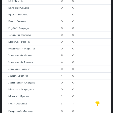
Бабић Уна
0
0
Балабан Сашка
0
0
Бјелић Невена
1
0
Гецић Јелена
0
0
Грубић Марија
0
0
Ђукичин Теодора
0
0
Ердељан Ивана
0
0
Исаиловић Марина
0
0
Јовановић Ивана
6
0
Јовановић Јована
4
0
Јовичин Наташа
0
0
Лазић Емилија
4
0
Латиновић Слађана
0
0
Макитан Маријана
0
0
Мракић Ирина
1
0
Пеић Јованка
6
1
Петровић Милица
0
0