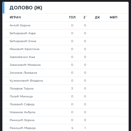
ДОЛОВО (Ж)
ИГРАЧ
ГОЛ
2`
ДК
МВП
Антић Бојана
0
0
Бећировић Азра
0
0
Бећировић Елма
0
0
Ивковић Кристина
0
0
Јарковачки Ања
0
0
Јовановић Миљана
0
0
Јосимов Љиљана
0
0
Кузмановић Владана
0
0
Лазаров Тијана
3
0
Лазић Милица
0
0
Лазовић Софија
0
0
Новаков Анђела
0
0
Ракиџић Бојана
0
0
Ракиџић Марија
4
1