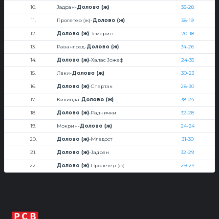
10.
Јадран-
Долово (ж)
35-28
11.
Пролетер (ж)-
Долово (ж)
38-19
12.
Долово (ж)
-Темерин
20-18
13.
Раванград-
Долово (ж)
34-26
14.
Долово (ж)
-Халас Јожеф
24-35
15.
Лаки-
Долово (ж)
30-23
16.
Долово (ж)
-Спартак
28-30
17.
Кикинда-
Долово (ж)
38-24
18.
Долово (ж)
-Раднички
32-28
19.
Мокрин-
Долово (ж)
24-24
20.
Долово (ж)
-Младост
31-30
21.
Долово (ж)
-Јадран
32-29
22.
Долово (ж)
-Пролетер (ж)
29-24