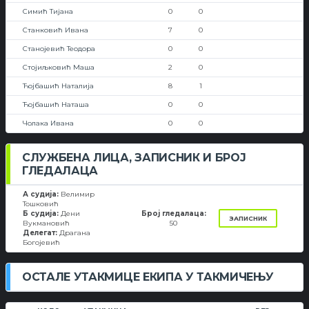
Симић Тијана
0
0
Станковић Ивана
7
0
Станојевић Теодора
0
0
Стојиљковић Маша
2
0
Ћојбашић Наталија
8
1
Ћојбашић Наташа
0
0
Чолака Ивана
0
0
СЛУЖБЕНА ЛИЦА, ЗАПИСНИК И БРОЈ
ГЛЕДАЛАЦА
А судија:
Велимир
Тошковић
Б судија:
Дени
Број гледалаца:
ЗАПИСНИК
Вукмановић
50
Делегат:
Драгана
Богојевић
ОСТАЛЕ УТАКМИЦЕ ЕКИПА У ТАКМИЧЕЊУ