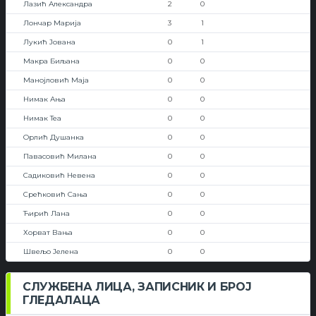
Лазић Александра
2
0
Лончар Марија
3
1
Лукић Јована
0
1
Макра Биљана
0
0
Манојловић Маја
0
0
Нимак Ања
0
0
Нимак Теа
0
0
Орлић Душанка
0
0
Павасовић Милана
0
0
Садиковић Невена
0
0
Срећковић Сања
0
0
Ћирић Лана
0
0
Хорват Вања
0
0
Швељо Јелена
0
0
СЛУЖБЕНА ЛИЦА, ЗАПИСНИК И БРОЈ
ГЛЕДАЛАЦА