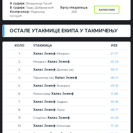
А судија:
Владимир Тасић
Б судија:
Тадеј Добријевић
Број гледалаца:
ЗАПИСНИК
Контролор:
Радомир
200
Остојић
ОСТАЛЕ УТАКМИЦЕ ЕКИПА У ТАКМИЧЕЊУ
КОЛО
УТАКМИЦА
РЕЗ
1.
Халас Јожеф
-Мокрин
21-17
2.
Младост-
Халас Јожеф
25-24
3.
Халас Јожеф
-Долово (ж)
39-17
4.
Пролетер (ж)-
Халас Јожеф
28-21
5.
Халас Јожеф
-Темерин
29-10
6.
Раванград-
Халас Јожеф
11-28
7.
Халас Јожеф
-Јадран
30-18
8.
Халас Јожеф
-Лаки
28-17
9.
Спартак-
Халас Јожеф
25-20
10.
Халас Јожеф
-Кикинда
17-25