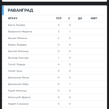
РАВАНГРАД
ИГРАЧ
ГОЛ
2`
ДК
МВП
Баста Тамара
0
0
Бељански Марина
3
1
Бењак Мелани
2
0
Берак Теодора
0
0
Болтић Милица
0
0
Везмар Ксенија
1
0
Гагић Лидија
4
0
Голић Јана
0
0
Докманов Вања
0
0
Докманов Нађа
0
1
Којић Милица
0
0
Колунџић Дејана
0
0
Кораћ Снежана
0
0