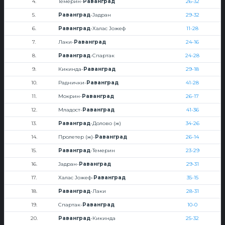
4.
Темерин-
Раванград
26-32
5.
Раванград
-Јадран
29-32
6.
Раванград
-Халас Јожеф
11-28
7.
Лаки-
Раванград
24-16
8.
Раванград
-Спартак
24-28
9.
Кикинда-
Раванград
29-18
10.
Раднички-
Раванград
41-28
11.
Мокрин-
Раванград
26-17
12.
Младост-
Раванград
41-36
13.
Раванград
-Долово (ж)
34-26
14.
Пролетер (ж)-
Раванград
26-14
15.
Раванград
-Темерин
23-29
16.
Јадран-
Раванград
29-31
17.
Халас Јожеф-
Раванград
35-15
18.
Раванград
-Лаки
28-31
19.
Спартак-
Раванград
10-0
20.
Раванград
-Кикинда
25-32