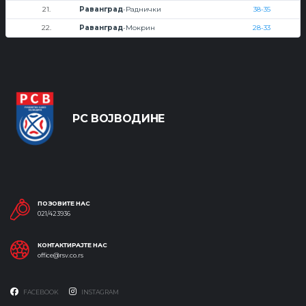
21.
Раванград
-Раднички
38-35
22.
Раванград
-Мокрин
28-33
РС ВОЈВОДИНЕ
ПОЗОВИТЕ НАС
021/423936
КОНТАКТИРАЈТЕ НАС
office@rsv.co.rs
FACEBOOK
INSTAGRAM