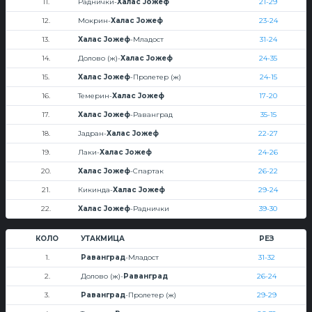
11.
Раднички-
Халас Јожеф
21-29
12.
Мокрин-
Халас Јожеф
23-24
13.
Халас Јожеф
-Младост
31-24
14.
Долово (ж)-
Халас Јожеф
24-35
15.
Халас Јожеф
-Пролетер (ж)
24-15
16.
Темерин-
Халас Јожеф
17-20
17.
Халас Јожеф
-Раванград
35-15
18.
Јадран-
Халас Јожеф
22-27
19.
Лаки-
Халас Јожеф
24-26
20.
Халас Јожеф
-Спартак
26-22
21.
Кикинда-
Халас Јожеф
29-24
22.
Халас Јожеф
-Раднички
39-30
КОЛО
УТАКМИЦА
РЕЗ
1.
Раванград
-Младост
31-32
2.
Долово (ж)-
Раванград
26-24
3.
Раванград
-Пролетер (ж)
29-29