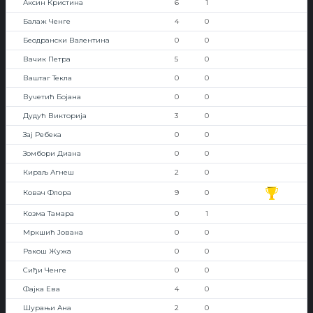
Аксин Кристина
6
1
Балаж Ченге
4
0
Беодрански Валентина
0
0
Вачик Петра
5
0
Ваштаг Текла
0
0
Вучетић Бојана
0
0
Дудућ Викторија
3
0
Зај Ребека
0
0
Зомбори Диана
0
0
Кираљ Агнеш
2
0
Ковач Флора
9
0
Козма Тамара
0
1
Мркшић Јована
0
0
Ракош Жужа
0
0
Сиђи Ченге
0
0
Фајка Ева
4
0
Шурањи Ана
2
0