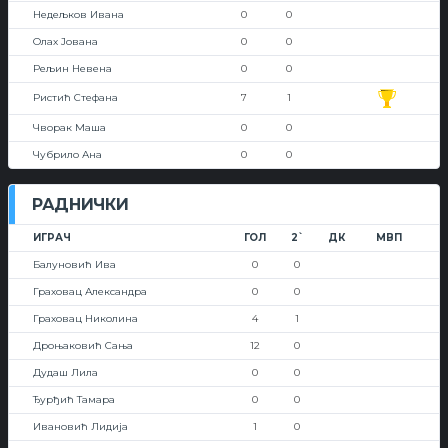
Недељков Ивана
0
0
Олах Јована
0
0
Рељин Невена
0
0
Ристић Стефана
7
1
Чворак Маша
0
0
Чубрило Ана
0
0
РАДНИЧКИ
ИГРАЧ
ГОЛ
2`
ДК
МВП
Балуновић Ива
0
0
Граховац Александра
0
0
Граховац Николина
4
1
Дроњаковић Сања
12
0
Дудаш Лила
0
0
Ђурђић Тамара
0
0
Ивановић Лидија
1
0