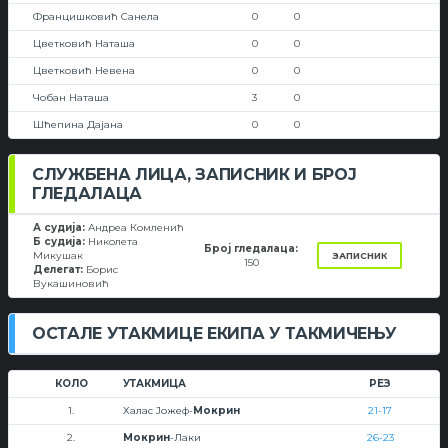
Францишковић Санела
0
0
Цветковић Наташа
0
0
Цветковић Невена
0
0
Чобан Наташа
3
0
Шћепина Дајана
0
0
СЛУЖБЕНА ЛИЦА, ЗАПИСНИК И БРОЈ
ГЛЕДАЛАЦА
А судија:
Андреа Комленић
Б судија:
Николета
Број гледалаца:
Микушак
ЗАПИСНИК
150
Делегат:
Борис
Вукашиновић
ОСТАЛЕ УТАКМИЦЕ ЕКИПА У ТАКМИЧЕЊУ
КОЛО
УТАКМИЦА
РЕЗ
1.
Халас Јожеф-
Мокрин
21-17
2.
Мокрин
-Лаки
26-23