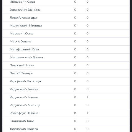
Ивошевић Сара
0
0
Јовановић Јасмина
0
0
Леро Александра
0
0
Малиновић Милица
0
0
Маравић Соња
0
0
Марчо Јелена
0
0
Матијашевић Оља
0
0
Мишљеновић Бојана
0
0
Петровић Нина
0
0
Пешић Тамара
0
0
Радојичић Василија
0
0
Радуловић Јелена
0
0
Радуловић Јована
0
1
Радуловић Милица
0
0
Ротхпфлуг Наташа
8
1
Станишић Tања
0
0
Таталовић Ванеса
0
0