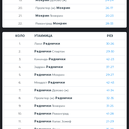
19.
Мокрин
-Долово (ж)
24-24
20.
Пролетер (ж)-
Мокрин
26-17
21.
Мокрин
-Темерин
20-23
22.
Раванград-
Мокрин
28-33
КОЛО
УТАКМИЦА
РЕЗ
1.
Лаки-
Раднички
30-26
2.
Раднички
-Спартак
29-30
3.
Кикинда-
Раднички
42-23
4.
Јадран-
Раднички
37-27
5.
Раднички
-Мокрин
29-27
6.
Младост-
Раднички
42-43
7.
Раднички
-Долово (ж)
41-34
8.
Пролетер (ж)-
Раднички
32-35
9.
Раднички
-Темерин
31-25
10.
Раднички
-Раванград
41-28
11.
Раднички
-Халас Јожеф
21-29