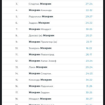
3.
Спартак-
Мокрин
27-24
4.
Мокрин
-Кикинда
22-32
5.
Раднички-
Мокрин
29-27
6.
Јадран-
Мокрин
24-22
7.
Мокрин
-Младост
30-25
8.
Долово (ж)-
Мокрин
20-21
9.
Мокрин
-Пролетер (ж)
23-17
10.
Темерин-
Мокрин
16-22
11.
Мокрин
-Раванград
26-17
12.
Мокрин
-Халас Јожеф
23-24
13.
Лаки-
Мокрин
20-24
14.
Мокрин
-Спартак
24-23
15.
Кикинда-
Мокрин
34-22
16.
Мокрин
-Раднички
31-28
17.
Мокрин
-Јадран
30-25
18.
Младост-
Мокрин
30-27