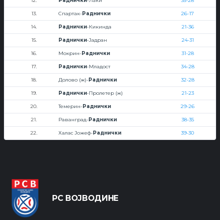
12.
Раднички
-Лаки
35-28
13.
Спартак-
Раднички
26-17
14.
Раднички
-Кикинда
21-36
15.
Раднички
-Јадран
24-31
16.
Мокрин-
Раднички
31-28
17.
Раднички
-Младост
34-28
18.
Долово (ж)-
Раднички
32-28
19.
Раднички
-Пролетер (ж)
21-23
20.
Темерин-
Раднички
29-26
21.
Раванград-
Раднички
38-35
22.
Халас Јожеф-
Раднички
39-30
РС ВОЈВОДИНЕ