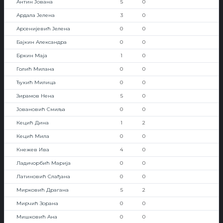
Антин Јована
5
0
Ардала Јелена
3
0
Арсенијевић Јелена
0
0
Бајкин Александра
0
0
Бркин Маја
1
0
Голић Милана
0
0
Ђукић Милица
0
0
Зирамов Нена
5
0
Јовановић Смиља
0
0
Кецић Дина
1
2
Кецић Мила
0
0
Кнежев Ива
4
0
Ладичорбић Марија
0
0
Латиновић Слађана
0
0
Мирковић Драгана
5
2
Мирчић Зорана
0
0
Мишковић Ана
0
0