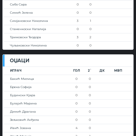
Сабо Сара
0
0
Симић Јелена
0
0
Симјановски Николина
3
1
Стаменкоски Наталија
0
0
Тримовски Теодора
3
2
Чуљаковски Николина
0
0
ОЏАЦИ
ИГРАЧ
ГОЛ
2`
ДК
МВП
Бакић Милица
0
0
Брека Софија
0
0
Будински Кјара
0
0
Булајић Марина
0
0
Димић Драгана
0
0
Зељковић Анђела
0
0
Ивић Јована
4
0