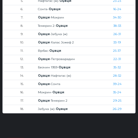
5.
Нафтагас (ж)-
Оџаци
23-23
6.
Сонта-
Оџаци
16-24
7.
Оџаци
-Мокрин
34-30
8.
Темерин 2-
Оџаци
38-33
9.
Оџаци
-Јабука (ж)
26-31
10.
Оџаци
-Халас Јожеф 2
33-19
11.
Врбас-
Оџаци
25-37
12.
Оџаци
-Петроварадин
22-31
13.
Беочин 1959-
Оџаци
35-32
14.
Оџаци
-Нафтагас (ж)
28-32
15.
Оџаци
-Сонта
39-24
16.
Мокрин-
Оџаци
35-24
17.
Оџаци
-Темерин 2
29-25
18.
Јабука (ж)-
Оџаци
26-29