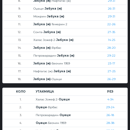
8.
Јабука (ж)
-Нафтагас (ж)
29-31
9.
Оџаци-
Јабука (ж)
26-31
10.
Мокрин-
Јабука (ж)
29-31
11.
Јабука (ж)
-Темерин 2
22-26
12.
Сонта-
Јабука (ж)
27-35
13.
Халас Јожеф 2-
Јабука (ж)
14-25
14.
Јабука (ж)
-Врбас
28-20
15.
Петроварадин-
Јабука (ж)
29-22
16.
Јабука (ж)
-Беочин 1959
23-17
17.
Нафтагас (ж)-
Јабука (ж)
27-25
18.
Јабука (ж)
-Оџаци
26-29
КОЛО
УТАКМИЦА
РЕЗ
1.
Халас Јожеф 2-
Оџаци
4-34
2.
Оџаци
-Врбас
29-24
3.
Петроварадин-
Оџаци
26-18
4.
Оџаци
-Беочин 1959
28-38