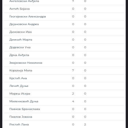
Ангеловски Анђела
7
0
Антић Бојана
0
0
Геогијевски Александра
0
0
Дејановски Андреа
0
0
Димовски Ива
0
0
Димчић Марта
0
0
Додевски Уна
0
0
Дрча Анђела
0
0
Змајковски Николина
0
0
Королија Мила
7
0
Крстић Ана
0
0
Лечић Дуња
0
0
Мареш Искра
2
0
Миленковић Дуња
4
0
Павков Бранислава
0
0
Павлов Јована
0
0
Ристић Лана
0
2