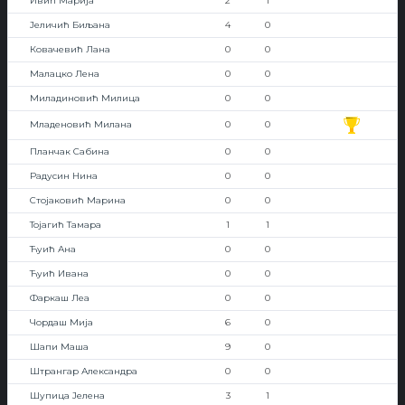
Ивић Марија
2
1
Јеличић Биљана
4
0
Ковачевић Лана
0
0
Малацко Лена
0
0
Миладиновић Милица
0
0
Младеновић Милана
0
0
Планчак Сабина
0
0
Радусин Нина
0
0
Стојаковић Марина
0
0
Тојагић Тамара
1
1
Ћуић Ана
0
0
Ћуић Ивана
0
0
Фаркаш Леа
0
0
Чордаш Мија
6
0
Шапи Маша
9
0
Штрангар Александра
0
0
Шупица Јелена
3
1