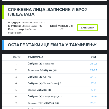
СЛУЖБЕНА ЛИЦА, ЗАПИСНИК И БРОЈ
ГЛЕДАЛАЦА
А судија:
Александар Сокић
Б судија:
Марко Батинић
Број гледалаца:
ЗАПИСНИК
Контролор:
Небојша
107
Марковић
ОСТАЛЕ УТАКМИЦЕ ЕКИПА У ТАКМИЧЕЊУ
КОЛО
УТАКМИЦА
РЕЗ
1.
Јабука (ж)
-Мокрин
29-22
2.
Темерин 2-
Јабука (ж)
27-23
3.
Јабука (ж)
-Сонта
34-17
4.
Јабука (ж)
-Халас Јожеф 2
37-6
5.
Врбас-
Јабука (ж)
16-34
6.
Јабука (ж)
-Петроварадин
25-25
7.
Беочин 1959-
Јабука (ж)
25-31