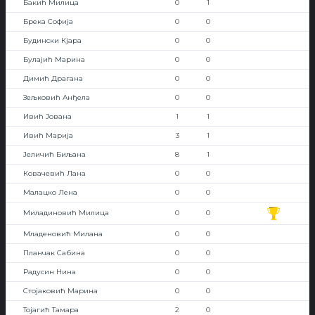
Бакић Милица
0
1
Брека Софија
0
0
Будински Кјара
0
0
Булајић Марина
0
0
Димић Драгана
0
0
Зељковић Анђела
0
0
Ивић Јована
1
1
Ивић Марија
3
1
Јеличић Биљана
8
1
Ковачевић Лана
0
0
Малацко Лена
0
0
Миладиновић Милица
0
0
Младеновић Милана
0
0
Планчак Сабина
0
0
Радусин Нина
0
0
Стојаковић Марина
0
0
Тојагић Тамара
2
0