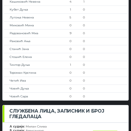
Кашиковић Невена
4
1
Кубет Дуња
1
0
Лугоња Невена
5
0
Миковић Мина
0
0
Радовановић Миа
9
0
Раковић Ања
0
0
Станић Јана
0
0
Стошић Елена
0
0
Тинтор Дуња
1
0
Тороман Крстина
0
0
Четић Ива
0
0
Човић Дуња
0
0
Човић Сара
0
0
СЛУЖБЕНА ЛИЦА, ЗАПИСНИК И БРОЈ
ГЛЕДАЛАЦА
А судија:
Милан Слива
Б судија:
Александар