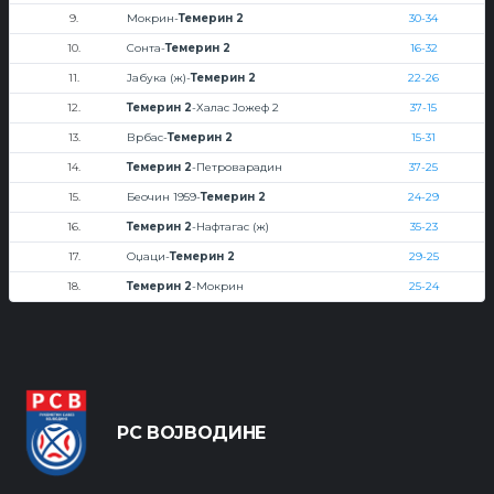
9.
Мокрин-
Темерин 2
30-34
10.
Сонта-
Темерин 2
16-32
11.
Јабука (ж)-
Темерин 2
22-26
12.
Темерин 2
-Халас Јожеф 2
37-15
13.
Врбас-
Темерин 2
15-31
14.
Темерин 2
-Петроварадин
37-25
15.
Беочин 1959-
Темерин 2
24-29
16.
Темерин 2
-Нафтагас (ж)
35-23
17.
Оџаци-
Темерин 2
29-25
18.
Темерин 2
-Мокрин
25-24
РС ВОЈВОДИНЕ