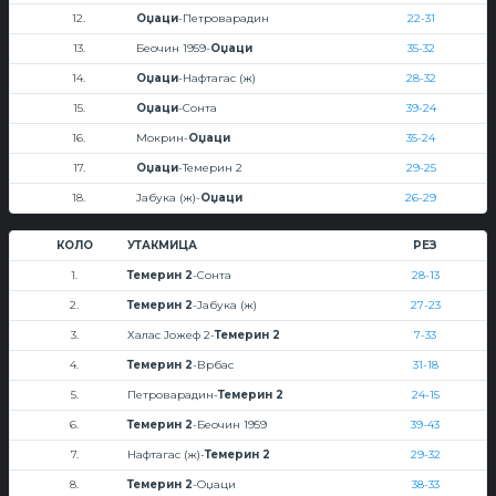
12.
Оџаци
-Петроварадин
22-31
13.
Беочин 1959-
Оџаци
35-32
14.
Оџаци
-Нафтагас (ж)
28-32
15.
Оџаци
-Сонта
39-24
16.
Мокрин-
Оџаци
35-24
17.
Оџаци
-Темерин 2
29-25
18.
Јабука (ж)-
Оџаци
26-29
КОЛО
УТАКМИЦА
РЕЗ
1.
Темерин 2
-Сонта
28-13
2.
Темерин 2
-Јабука (ж)
27-23
3.
Халас Јожеф 2-
Темерин 2
7-33
4.
Темерин 2
-Врбас
31-18
5.
Петроварадин-
Темерин 2
24-15
6.
Темерин 2
-Беочин 1959
39-43
7.
Нафтагас (ж)-
Темерин 2
29-32
8.
Темерин 2
-Оџаци
38-33