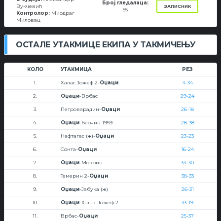
Број гледалаца:
Вукчевић
ЗАПИСНИК
55
Контролор:
Миодраг
Миловац
ОСТАЛЕ УТАКМИЦЕ ЕКИПА У ТАКМИЧЕЊУ
КОЛО
УТАКМИЦА
РЕЗ
1.
Халас Јожеф 2-
Оџаци
4-34
2.
Оџаци
-Врбас
29-24
3.
Петроварадин-
Оџаци
26-18
4.
Оџаци
-Беочин 1959
28-38
5.
Нафтагас (ж)-
Оџаци
23-23
6.
Сонта-
Оџаци
16-24
7.
Оџаци
-Мокрин
34-30
8.
Темерин 2-
Оџаци
38-33
9.
Оџаци
-Јабука (ж)
26-31
10.
Оџаци
-Халас Јожеф 2
33-19
11.
Врбас-
Оџаци
25-37