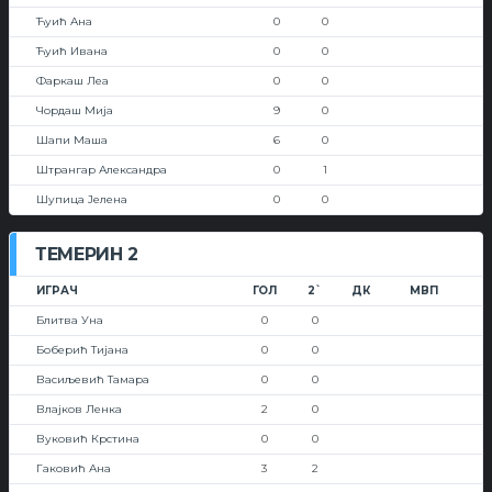
Ћуић Ана
0
0
Ћуић Ивана
0
0
Фаркаш Леа
0
0
Чордаш Мија
9
0
Шапи Маша
6
0
Штрангар Александра
0
1
Шупица Јелена
0
0
ТЕМЕРИН 2
ИГРАЧ
ГОЛ
2`
ДК
МВП
Блитва Уна
0
0
Боберић Тијана
0
0
Васиљевић Тамара
0
0
Влајков Ленка
2
0
Вуковић Крстина
0
0
Гаковић Ана
3
2