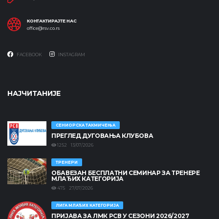
КОНТАКТИРАЈТЕ НАС
office@rsv.co.rs
FACEBOOK
INSTAGRAM
НАЈЧИТАНИЈЕ
СЕНИОРСКА ТАКМИЧЕЊА
ПРЕГЛЕД ДУГОВАЊА КЛУБОВА
1252 13/07/2026
ТРЕНЕРИ
ОБАВЕЗАН БЕСПЛАТНИ СЕМИНАР ЗА ТРЕНЕРЕ
МЛАЂИХ КАТЕГОРИЈА
475 27/07/2026
ЛИГА МЛАЂИХ КАТЕГОРИЈА
ПРИЈАВА ЗА ЛМК РСВ У СЕЗОНИ 2026/2027