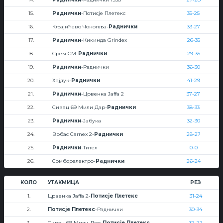
15.
Раднички
-Потисје Плетекс
35-25
16.
Кљајићево Чонопља-
Раднички
33-27
17.
Раднички
-Кикинда Grindex
26-35
18.
Срем СМ-
Раднички
29-35
19.
Раднички
-Раднички
36-30
20.
Хајдук-
Раднички
41-29
21.
Раднички
-Црвенка Jaffa 2
37-27
22.
Сивац 69 Мили Дар-
Раднички
38-33
23.
Раднички
-Јабука
32-30
24.
Врбас Carnex 2-
Раднички
28-27
25.
Раднички
-Тител
0-0
26.
Сомборелектро-
Раднички
26-24
КОЛО
УТАКМИЦА
РЕЗ
1.
Црвенка Jaffa 2-
Потисје Плетекс
31-24
2.
Потисје Плетекс
-Раднички
30-34
3.
Сивац 69 Мили Дар-
Потисје Плетекс
32-22