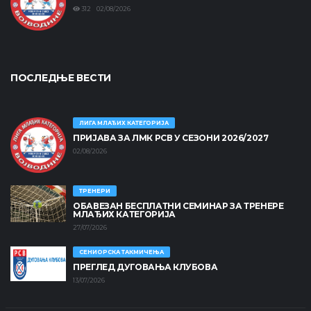
312 02/08/2026
ПОСЛЕДЊЕ ВЕСТИ
ЛИГА МЛАЂИХ КАТЕГОРИЈА
ПРИЈАВА ЗА ЛМК РСВ У СЕЗОНИ 2026/2027
02/08/2026
ТРЕНЕРИ
ОБАВЕЗАН БЕСПЛАТНИ СЕМИНАР ЗА ТРЕНЕРЕ
МЛАЂИХ КАТЕГОРИЈА
27/07/2026
СЕНИОРСКА ТАКМИЧЕЊА
ПРЕГЛЕД ДУГОВАЊА КЛУБОВА
13/07/2026