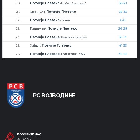
20.
Потисје Плетекс
-Врбас Carnex 2
30-21
21.
Срем СМ-
Потисје Плетекс
38-33
22.
Потисје Плетекс
-Тител
0-0
23.
Раднички-
Потисје Плетекс
26-28
24.
Потисје Плетекс
-Сомборелектро
35-14
25.
Хајдук-
Потисје Плетекс
41-33
26.
Потисје Плетекс
-Раднички 1958
34-23
РС ВОЈВОДИНЕ
ПОЗОВИТЕ НАС
021/423936