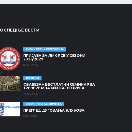
ОСЛЕДЊЕ ВЕСТИ
ЛИГА МЛАЂИХ КАТЕГОРИЈА
ПРИЈАВА ЗА ЛМК РСВ У СЕЗОНИ
2026/2027
02/08/2026
ТРЕНЕРИ
ОБАВЕЗАН БЕСПЛАТНИ СЕМИНАР ЗА
ТРЕНЕРЕ МЛАЂИХ КАТЕГОРИЈА
27/07/2026
СЕНИОРСКА ТАКМИЧЕЊА
ПРЕГЛЕД ДУГОВАЊА КЛУБОВА
13/07/2026