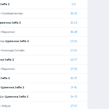
Jaffa 2
0-0
2
-Сомборелектро
36-20
рвенка Jaffa 2
32-23
2
-Раднички
36-28
пља-
Црвенка Jaffa 2
23-20
2
-Кикинда Grindex
21-20
а Jaffa 2
40-17
2
-Раднички
27-26
Jaffa 2
30-37
-
Црвенка Jaffa 2
31-16
Дар-
Црвенка Jaffa 2
34-31
2
-Јабука
27-27