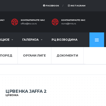
FACEBOOK
INSTAGRAM
НАС!
КОНТАКТИРАЈТЕ НАС
КОНТАКТИРАЈТЕ НАС
office@rsv.co.rs
rsvns@mts.rs
КЦИЈЕ
ГАЛЕРИЈА
РЦ ВОЈВОДИНА
СПОРЕД
ОРГАНИ ЛИГЕ
ДОКУМЕНТИ
ЦРВЕНКА JAFFA 2
ЦРВЕНКА