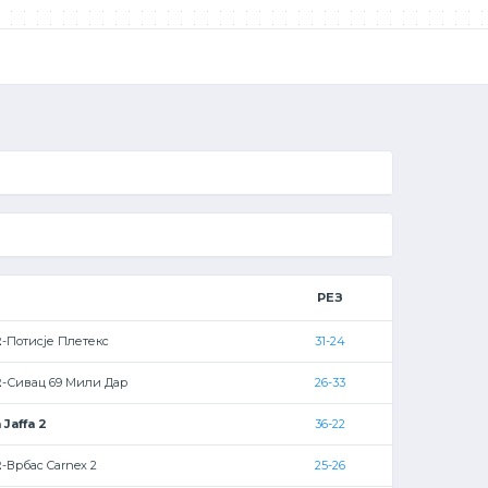
РЕЗ
2
-Потисје Плетекс
31-24
2
-Сивац 69 Мили Дар
26-33
Jaffa 2
36-22
2
-Врбас Carnex 2
25-26