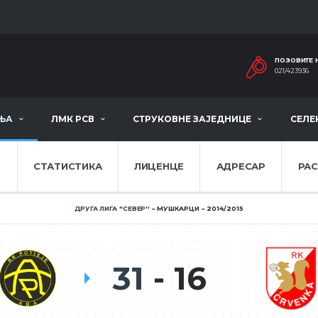
ПОЗОВИТЕ 
021/423936
ЊА
ЛМК РСВ
СТРУКОВНЕ ЗАЈЕДНИЦЕ
СЕЛЕ
Е
СТАТИСТИКА
ЛИЦЕНЦЕ
АДРЕСАР
РА
ДРУГА ЛИГА ''СЕВЕР''
МУШКАРЦИ
2014/2015
31
16