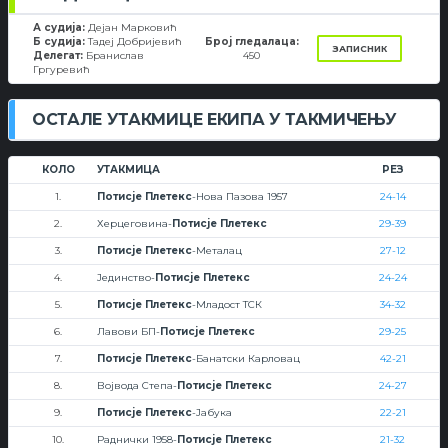
А судија:
Дејан Марковић
Б судија:
Тадеј Добријевић
Број гледалаца:
ЗАПИСНИК
Делегат:
Бранислав
450
Гргуревић
ОСТАЛЕ УТАКМИЦЕ ЕКИПА У ТАКМИЧЕЊУ
КОЛО
УТАКМИЦА
РЕЗ
1.
Потисје Плетекс
-Нова Пазова 1957
24-14
2.
Херцеговина-
Потисје Плетекс
29-39
3.
Потисје Плетекс
-Металац
27-12
4.
Јединство-
Потисје Плетекс
24-24
5.
Потисје Плетекс
-Младост ТСК
34-32
6.
Лавови БП-
Потисје Плетекс
29-25
7.
Потисје Плетекс
-Банатски Карловац
42-21
8.
Војвода Степа-
Потисје Плетекс
24-27
9.
Потисје Плетекс
-Јабука
22-21
10.
Раднички 1958-
Потисје Плетекс
21-32