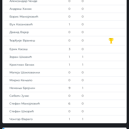
Александар Ченде
0
0
Андраш Ханак
0
0
Борис Манојловић
0
0
Вук Косановић
1
0
Давид Вајер
0
0
Ђорђије Вранеш
0
0
Ерик Касаш
3
0
Зоран Шкавић
1
1
Кристиан Бенак
1
1
Матеја Шокловачки
0
0
Мирко Кењало
0
0
Немања Бројчин
9
1
Саболч Јухас
0
0
Стефан Манојловић
6
0
Стефан Шкорић
0
0
Чонгор Фараго
1
1