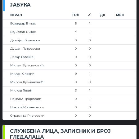
ЈАБУКА
ИГРАЧ
ГОЛ
2`
ДК
МВП
Божидар Витас
5
1
Војислав Витас
4
1
Данијел Брзевски
0
0
Душан Петровски
0
0
Лазар Гаћеша
0
0
Милан Вујасиновић
0
0
Милан Спасић
9
1
Милош Кузмановић
0
0
Милош Текић
3
1
Немања Трајковић
0
1
Никола Митановски
0
0
Страхиња Ристовски
0
0
СЛУЖБЕНА ЛИЦА, ЗАПИСНИК И БРОЈ
ГЛЕДАЛАЦА