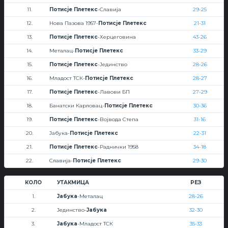
11.
Потисје Плетекс
-Славија
29-25
12.
Нова Пазова 1957-
Потисје Плетекс
21-31
13.
Потисје Плетекс
-Херцеговина
43-26
14.
Металац-
Потисје Плетекс
33-29
15.
Потисје Плетекс
-Јединство
28-26
16.
Младост ТСК-
Потисје Плетекс
28-27
17.
Потисје Плетекс
-Лавови БП
27-29
18.
Банатски Карловац-
Потисје Плетекс
30-36
19.
Потисје Плетекс
-Војвода Степа
31-16
20.
Јабука-
Потисје Плетекс
22-31
21.
Потисје Плетекс
-Раднички 1958
34-18
22.
Славија-
Потисје Плетекс
29-30
КОЛО
УТАКМИЦА
РЕЗ
1.
Јабука
-Металац
28-26
2.
Јединство-
Јабука
32-30
3.
Јабука
-Младост ТСК
35-33