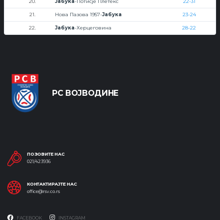
20.
Јабука
-Потисје Плетекс
22-31
21.
Нова Пазова 1957-
Јабука
23-24
22.
Јабука
-Херцеговина
28-22
РС ВОЈВОДИНЕ
ПОЗОВИТЕ НАС
021/423936
КОНТАКТИРАЈТЕ НАС
office@rsv.co.rs
FACEBOOK
INSTAGRAM