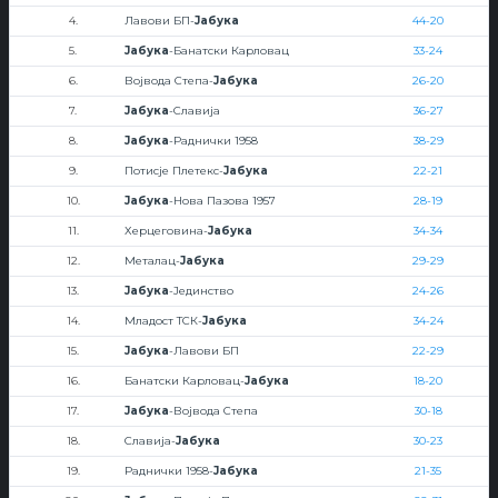
4.
Лавови БП-
Јабука
44-20
5.
Јабука
-Банатски Карловац
33-24
6.
Војвода Степа-
Јабука
26-20
7.
Јабука
-Славија
36-27
8.
Јабука
-Раднички 1958
38-29
9.
Потисје Плетекс-
Јабука
22-21
10.
Јабука
-Нова Пазова 1957
28-19
11.
Херцеговина-
Јабука
34-34
12.
Металац-
Јабука
29-29
13.
Јабука
-Јединство
24-26
14.
Младост ТСК-
Јабука
34-24
15.
Јабука
-Лавови БП
22-29
16.
Банатски Карловац-
Јабука
18-20
17.
Јабука
-Војвода Степа
30-18
18.
Славија-
Јабука
30-23
19.
Раднички 1958-
Јабука
21-35