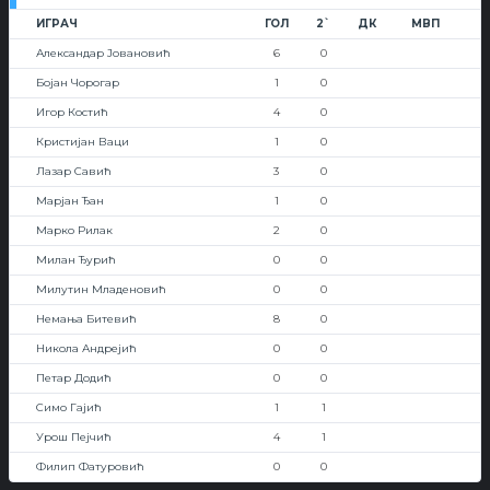
ИГРАЧ
ГОЛ
2`
ДК
МВП
Александар Јовановић
6
0
Бојан Чорогар
1
0
Игор Костић
4
0
Кристијан Ваци
1
0
Лазар Савић
3
0
Марјан Ђан
1
0
Марко Рилак
2
0
Милан Ђурић
0
0
Милутин Младеновић
0
0
Немања Битевић
8
0
Никола Андрејић
0
0
Петар Додић
0
0
Симо Гајић
1
1
Урош Пејчић
4
1
Филип Фатуровић
0
0