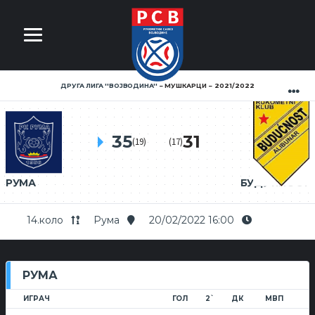
ДРУГА ЛИГА ''ВОЈВОДИНА''
МУШКАРЦИ
2021/2022
35
31
(19)
(17)
РУМА
БУДУЋНОСТ
14.коло
Рума
20/02/2022 16:00
РУМА
ИГРАЧ
ГОЛ
2`
ДК
МВП