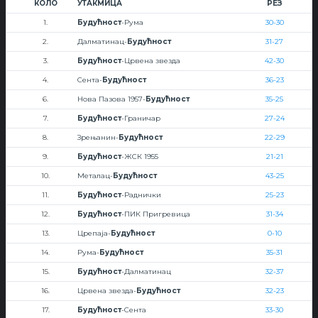
КОЛО
УТАКМИЦА
РЕЗ
1.
Будућност
-Рума
30-30
2.
Далматинац-
Будућност
31-27
3.
Будућност
-Црвена звезда
42-30
4.
Сента-
Будућност
36-23
6.
Нова Пазова 1957-
Будућност
35-25
7.
Будућност
-Граничар
27-24
8.
Зрењанин-
Будућност
22-29
9.
Будућност
-ЖСК 1955
21-21
10.
Металац-
Будућност
43-25
11.
Будућност
-Раднички
25-23
12.
Будућност
-ПИК Пригревица
31-34
13.
Црепаја-
Будућност
0-10
14.
Рума-
Будућност
35-31
15.
Будућност
-Далматинац
32-37
16.
Црвена звезда-
Будућност
32-23
17.
Будућност
-Сента
33-30