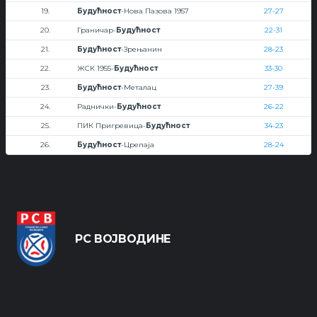
19.
Будућност
-Нова Пазова 1957
27-27
20.
Граничар-
Будућност
22-31
21.
Будућност
-Зрењанин
28-23
22.
ЖСК 1955-
Будућност
33-30
23.
Будућност
-Металац
27-39
24.
Раднички-
Будућност
26-22
25.
ПИК Пригревица-
Будућност
34-23
26.
Будућност
-Црепаја
28-24
РС ВОЈВОДИНЕ