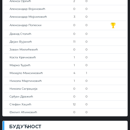
Алекса Орлић
2
0
Александар Војиновић
0
0
Александар Мојсиловић
3
0
Александар Попески
0
0
Давид Столић
0
0
Дејан Вујанић
11
0
Јован Милићевић
0
0
Коста Кречковић
1
0
Марко Ђурић
1
0
Михајло Максимовић
4
1
Никола Мартиновић
1
0
Никола Саграџија
0
0
Срђан Дражић
0
0
Стефан Хаџић
12
0
Филип Аћимовић
0
0
БУДУЋНОСТ