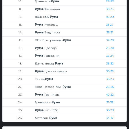
10.
Граничар-
Рума
27-22
11.
Рума
-Зрењанин
30-35
12.
ЖСК 1955-
Рума
36-29
13.
Рума
-Металац
31-27
14.
Рума
-Будућност
35-31
15.
ПИК Пригревица-
Рума
32-30
16.
Рума
-Црепаја
26-30
17.
Рума
-Раднички
35-24
18.
Далматинац-
Рума
36-32
19.
Рума
-Црвена звезда
30-35
20.
Сента-
Рума
35-28
22.
Нова Пазова 1957-
Рума
28-25
23.
Рума
-Граничар
40-32
24.
Зрењанин-
Рума
31-33
25.
Рума
-ЖСК 1955
30-29
26.
Металац-
Рума
34-17