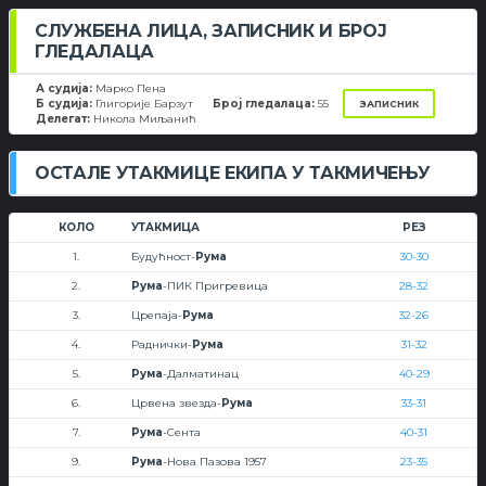
СЛУЖБЕНА ЛИЦА, ЗАПИСНИК И БРОЈ
ГЛЕДАЛАЦА
А судија:
Марко Пена
Б судија:
Глигорије Барзут
Број гледалаца:
55
ЗАПИСНИК
Делегат:
Никола Миљанић
ОСТАЛЕ УТАКМИЦЕ ЕКИПА У ТАКМИЧЕЊУ
КОЛО
УТАКМИЦА
РЕЗ
1.
Будућност-
Рума
30-30
2.
Рума
-ПИК Пригревица
28-32
3.
Црепаја-
Рума
32-26
4.
Раднички-
Рума
31-32
5.
Рума
-Далматинац
40-29
6.
Црвена звезда-
Рума
33-31
7.
Рума
-Сента
40-31
9.
Рума
-Нова Пазова 1957
23-35