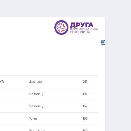
ић
Црепаја
211
Металац
197
Металац
167
Рума
162
Раднички
160