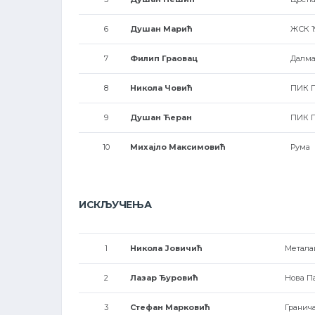
6
Душан Марић
ЖСК 1
7
Филип Граовац
Далма
8
Никола Човић
ПИК 
9
Душан Ћеран
ПИК 
10
Михајло Максимовић
Рума
ИСКЉУЧЕЊА
1
Никола Јовичић
Метала
2
Лазар Ђуровић
Нова Па
3
Стефан Марковић
Гранич