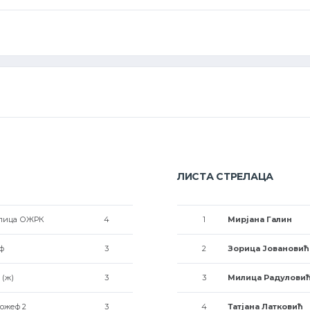
ЛИСТА СТРЕЛАЦА
улица ОЖРК
4
1
Мирјана Галин
ф
3
2
Зорица Јовановић
 (ж)
3
3
Милица Радулови
Јожеф 2
3
4
Татјана Латковић