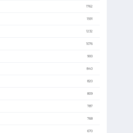
1762
1591
1232
1076
900
840
820
809
787
768
670