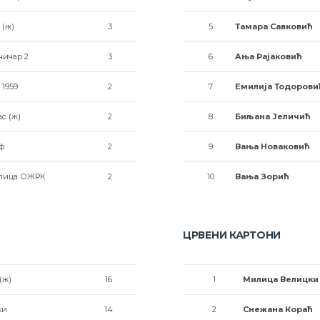
 (ж)
3
5
Тамара Савковић
ичар 2
3
6
Ања Рајаковић
 1959
2
7
Емилија Тодорови
с (ж)
2
8
Биљана Јеличић
ф
2
9
Вања Новаковић
улица ОЖРК
2
10
Вања Зорић
ЦРВЕНИ КАРТОНИ
(ж)
16
1
Милица Велицки
ки
14
2
Снежана Кораћ