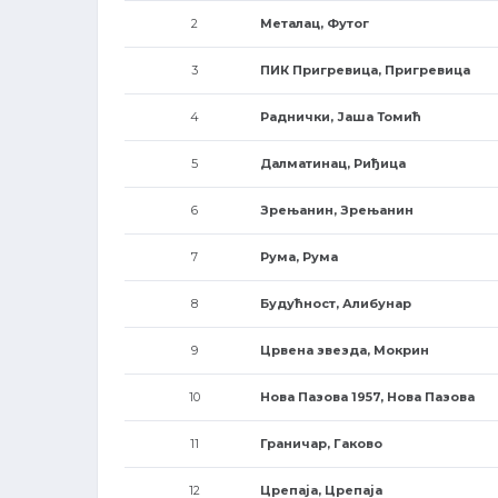
2
Металац, Футог
3
ПИК Пригревица, Пригревица
4
Раднички, Јаша Томић
5
Далматинац, Риђица
6
Зрењанин, Зрењанин
7
Рума, Рума
8
Будућност, Алибунар
9
Црвена звезда, Мокрин
10
Нова Пазова 1957, Нова Пазова
11
Граничар, Гаково
12
Црепаја, Црепаја