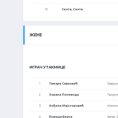
13
Сента, Сента
ЖЕНЕ
ИГРАЧ УТАКМИЦЕ
1
Тамара Савковић
Градн
2
Зорана Попивода
Тријум
3
Анђела Мајсторовић
Апатин
4
Ружица Берта
Халас 