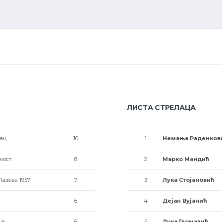
ЛИСТА СТРЕЛАЦА
ац
10
1
Немања Раденков
ност
8
2
Марко Мандић
Пазова 1957
7
3
Лука Стојановић
6
4
Дејан Вујанић
ја
6
5
Лука Гломазић