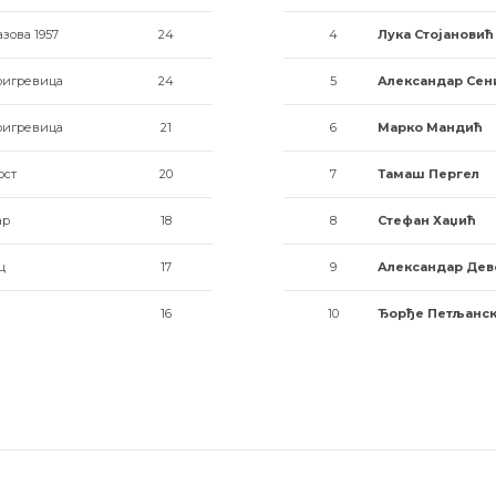
зова 1957
24
4
Лука Стојановић
игревица
24
5
Александар Сен
игревица
21
6
Марко Мандић
ост
20
7
Тамаш Пергел
ар
18
8
Стефан Хаџић
ц
17
9
Александар Дев
16
10
Ђорђе Петљанс