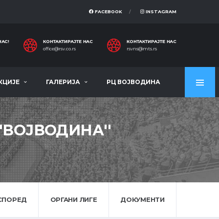
FACEBOOK
INSTAGRAM
НАС!
КОНТАКТИРАЈТЕ НАС
КОНТАКТИРАЈТЕ НАС
office@rsv.co.rs
rsvns@mts.rs
КЦИЈЕ
ГАЛЕРИЈА
РЦ ВОЈВОДИНА
'ВОЈВОДИНА''
СПОРЕД
ОРГАНИ ЛИГЕ
ДОКУМЕНТИ