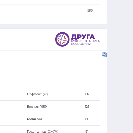
595
Нафтагас (ж)
187
Беочин 1959
121
ћ
Раднички
109
Граднулица ОЖРК
91