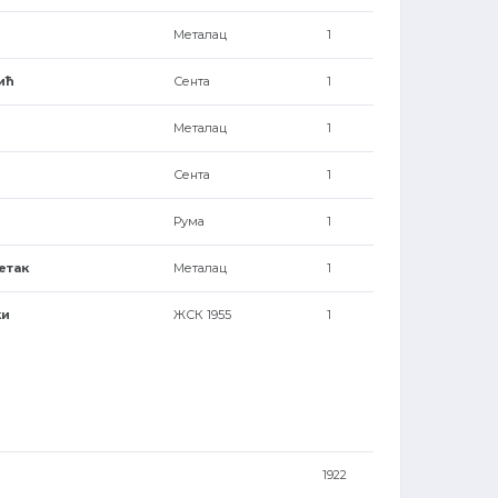
Металац
1
ић
Сента
1
Металац
1
Сента
1
Рума
1
етак
Металац
1
ки
ЖСК 1955
1
1922