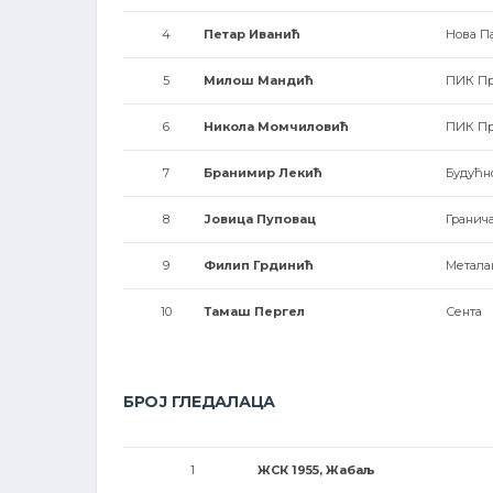
4
Петар Иванић
Нова Па
5
Милош Мандић
ПИК Пр
6
Никола Момчиловић
ПИК Пр
7
Бранимир Лекић
Будућн
8
Јовица Пуповац
Гранич
9
Филип Грдинић
Метала
10
Тамаш Пергел
Сента
БРОЈ ГЛЕДАЛАЦА
1
ЖСК 1955, Жабаљ