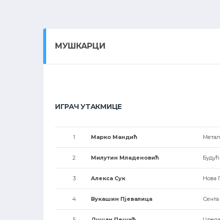
МУШКАРЦИ
ИГРАЧ УТАКМИЦЕ
1
Марко Мандић
Метал
2
Милутин Младеновић
Будућ
3
Алекса Сук
Нова 
4
Вукашин Пјевалица
Сента
5
Душан Пешић
Црепа