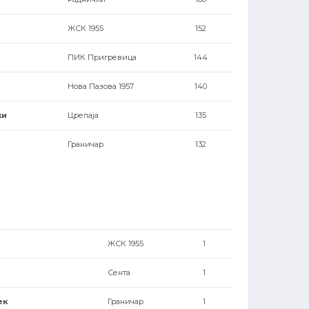
ЖСК 1955
152
ПИК Пригревица
144
ћ
Нова Пазова 1957
140
ки
Црепаја
135
Граничар
132
ЖСК 1955
1
Сента
1
ек
Граничар
1