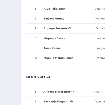
5
Ања Рајаковић
Апатин
6
Татјана Чинку
Железн
7
Зорица Јовановић
Беочин
8
Мирјана Галин
Нафтага
9
Тања Ковач
Тријум
10
Марија Маринковић
Градн
ИСКЉУЧЕЊА
1
Анђела Мајсторовић
Апатин 
2
Василија Радојичић
Раднич