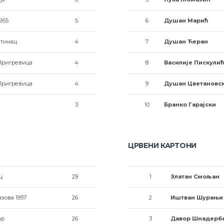
955
5
6
Душан Марић
тинац
4
7
Душан Ћеран
Пригревица
4
8
Василије Пискули
Пригревица
4
9
Душан Цветановс
3
10
Бранко Гарајски
ЦРВЕНИ КАРТОНИ
ц
29
1
Златан Смољан
зова 1957
26
2
Иштван Шурањи
ар
26
3
Давор Шнадерб