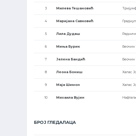
3
Милева Тешановић
Тријум
4
Маријана Савковић
Градну
5
Лила Дудаш
Раднич
6
Миња Бурик
Беочин 
7
Јелена Бандић
Беочин 
8
Леона Бониш
Халас Ј
9
Маја Шимон
Халас Ј
10
Михаила Вујин
Нафтага
БРОЈ ГЛЕДАЛАЦА