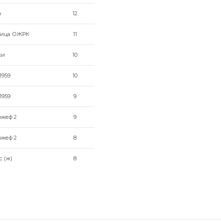
ф
12
лица ОЖРК
11
ки
10
1959
10
1959
9
ожеф 2
9
ожеф 2
8
с (ж)
8