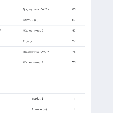
Граднулица ОЖРК
85
Апатин (ж)
82
ћ
Железничар 2
82
Оџаци
77
Граднулица ОЖРК
75
Железничар 2
73
Тријумф
1
Апатин (ж)
1