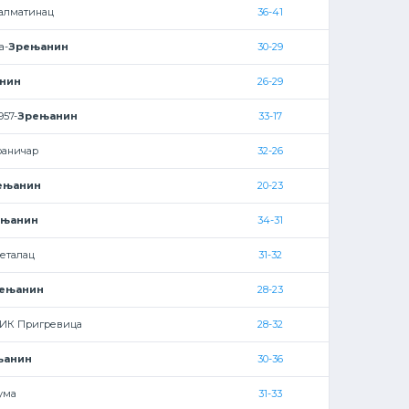
алматинац
36-41
а-
Зрењанин
30-29
нин
26-29
957-
Зрењанин
33-17
раничар
32-26
ењанин
20-23
ењанин
34-31
еталац
31-32
ењанин
28-23
ИК Пригревица
28-32
њанин
30-36
ума
31-33