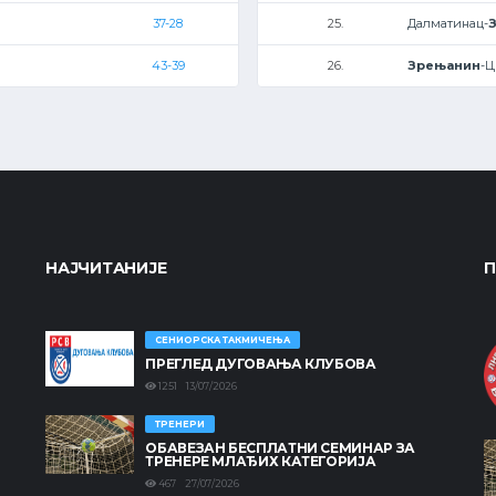
37-28
25.
Далматинац-
43-39
26.
Зрењанин
-Ц
НАЈЧИТАНИЈЕ
П
СЕНИОРСКА ТАКМИЧЕЊА
ПРЕГЛЕД ДУГОВАЊА КЛУБОВА
1251 13/07/2026
ТРЕНЕРИ
ОБАВЕЗАН БЕСПЛАТНИ СЕМИНАР ЗА
ТРЕНЕРЕ МЛАЂИХ КАТЕГОРИЈА
467 27/07/2026