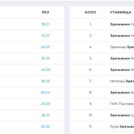
РЕЗ
КОЛО
УТАКМИЦА
39-21
1.
Зрењанин
-С
31-27
3.
Зрењанин
-Н
45-37
4.
Граничар-
Зр
30-35
5.
Зрењанин
-Р
40-29
6.
Зрењанин
-Ж
36-35
7.
Металац-
Зре
50-24
8.
Зрењанин
-Б
29-29
9.
ПИК Пригрев
36-31
10.
Зрењанин
-Ц
26-26
11.
Рума-
Зрења