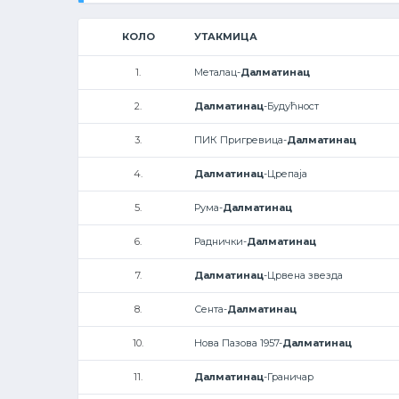
КОЛО
УТАКМИЦА
1.
Металац-
Далматинац
2.
Далматинац
-Будућност
3.
ПИК Пригревица-
Далматинац
4.
Далматинац
-Црепаја
5.
Рума-
Далматинац
6.
Раднички-
Далматинац
7.
Далматинац
-Црвена звезда
8.
Сента-
Далматинац
10.
Нова Пазова 1957-
Далматинац
11.
Далматинац
-Граничар