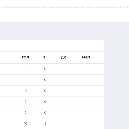
ГОЛ
2`
ДК
МВП
1
0
2
0
0
0
2
0
2
0
10
1