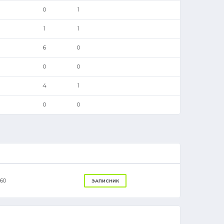
0
1
1
1
6
0
0
0
4
1
0
0
60
ЗАПИСНИК