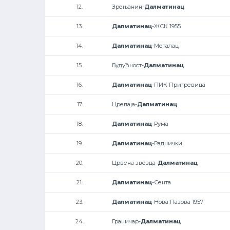
12.
Зрењанин-
Далматинац
13.
Далматинац
-ЖСК 1955
14.
Далматинац
-Металац
15.
Будућност-
Далматинац
16.
Далматинац
-ПИК Пригревица
17.
Црепаја-
Далматинац
18.
Далматинац
-Рума
19.
Далматинац
-Раднички
20.
Црвена звезда-
Далматинац
21.
Далматинац
-Сента
23.
Далматинац
-Нова Пазова 1957
24.
Граничар-
Далматинац