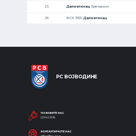
25.
Далматинац
-Зрењанин
26.
ЖСК 1955-
Далматинац
РС ВОЈВОДИНЕ
ПОЗОВИТЕ НАС
021/423936
КОНТАКТИРАЈТЕ НАС
office@rsv.co.rs