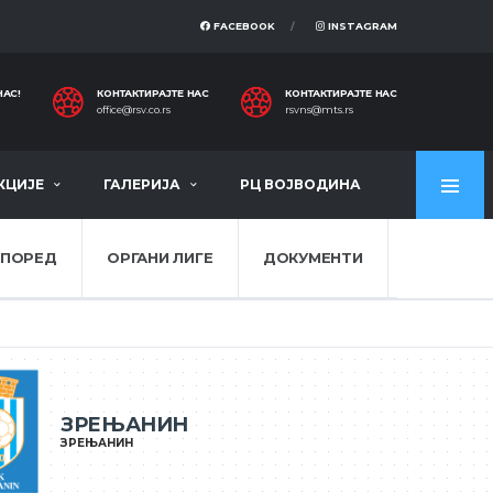
FACEBOOK
INSTAGRAM
НАС!
КОНТАКТИРАЈТЕ НАС
КОНТАКТИРАЈТЕ НАС
office@rsv.co.rs
rsvns@mts.rs
КЦИЈЕ
ГАЛЕРИЈА
РЦ ВОЈВОДИНА
СПОРЕД
ОРГАНИ ЛИГЕ
ДОКУМЕНТИ
ЗРЕЊАНИН
ЗРЕЊАНИН