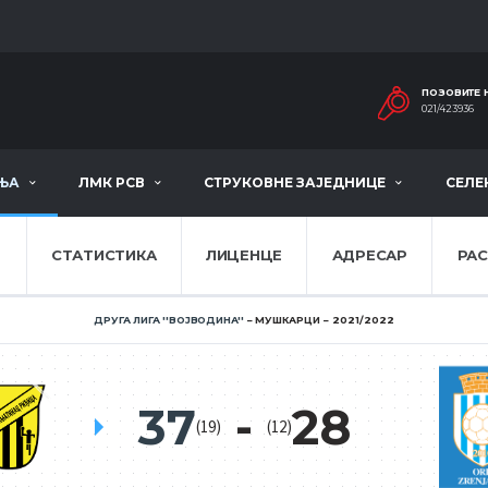
ПОЗОВИТЕ 
021/423936
ЊА
ЛМК РСВ
СТРУКОВНЕ ЗАЈЕДНИЦЕ
СЕЛЕ
Е
СТАТИСТИКА
ЛИЦЕНЦЕ
АДРЕСАР
РА
ДРУГА ЛИГА ''ВОЈВОДИНА''
МУШКАРЦИ
2021/2022
37
28
(19)
(12)