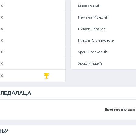
0
Марко Васић
0
Немања Мркшић
0
Никола Јованов
0
Никола Стоиљковски
0
Урош Ковачевић
0
Урош Мишић
0
 ГЛЕДАЛАЦА
Број гледалаца:
ЕЊУ