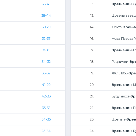
36-41
12.
Зрењанин
-Д
38-44
13.
Црвена звезд
38-29
14.
Сента-
Зрења
32-37
16.
Нова Пазова 1
0-10
17.
Зрењанин
-Г
34-32
18.
Раднички-
Зр
36-32
19.
ЖСК 1955-
Зр
41-29
20.
Зрењанин
-М
42-33
21.
Будућност-
Зр
35-32
22.
Зрењанин
-П
34-35
23.
Црепаја-
Зре
25-24
24.
Зрењанин
-Р