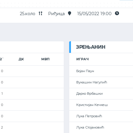
25.коло
Риђица
15/05/2022 19:00
ЗРЕЊАНИН
2`
ДК
МВП
ИГРАЧ
0
Бојан Паун
0
Вукашин Нагулић
1
Дарко Врбашки
0
Кристијан Кечкеш
0
Лука Петровић
2
Лука Стојановић