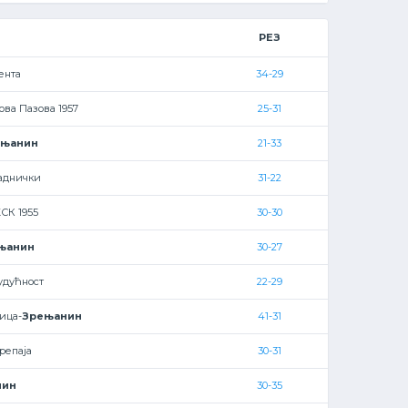
РЕЗ
ента
34-29
ова Пазова 1957
25-31
ењанин
21-33
аднички
31-22
СК 1955
30-30
њанин
30-27
удућност
22-29
ица-
Зрењанин
41-31
репаја
30-31
нин
30-35