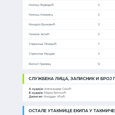
Милош Војводић
0
Милош Комазец
0
Михајло Вучковић
0
Никола Јелић
0
Страхиња Лежајић
7
Страхиња Мацура
5
Филип Граовац
12
СЛУЖБЕНА ЛИЦА, ЗАПИСНИК И БРОЈ
А судија:
Александар Сокић
Б судија:
Марко Батинић
Делегат:
Миодраг Аћић
ОСТАЛЕ УТАКМИЦЕ ЕКИПА У ТАКМИЧ