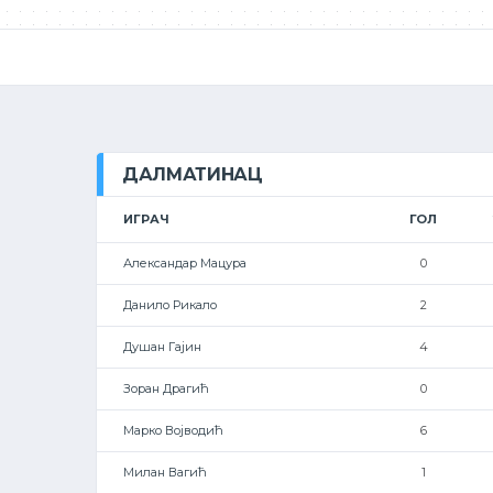
ДАЛМАТИНАЦ
ИГРАЧ
ГОЛ
Александар Мацура
0
Данило Рикало
2
Душан Гајин
4
Зоран Драгић
0
Марко Војводић
6
Милан Вагић
1