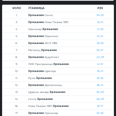
КОЛО
УТАКМИЦА
РЕЗ
1.
Зрењанин
-Сента
34-29
3.
Зрењанин
-Нова Пазова 1957
25-31
4.
Граничар-
Зрењанин
21-33
5.
Зрењанин
-Раднички
31-22
6.
Зрењанин
-ЖСК 1955
30-30
7.
Металац-
Зрењанин
30-27
8.
Зрењанин
-Будућност
22-29
9.
ПИК Пригревица-
Зрењанин
41-31
10.
Зрењанин
-Црепаја
30-31
11.
Рума-
Зрењанин
30-35
12.
Зрењанин
-Далматинац
36-41
13.
Црвена звезда-
Зрењанин
30-29
14.
Сента-
Зрењанин
26-29
16.
Нова Пазова 1957-
Зрењанин
33-17
17.
Зрењанин
-Граничар
32-26