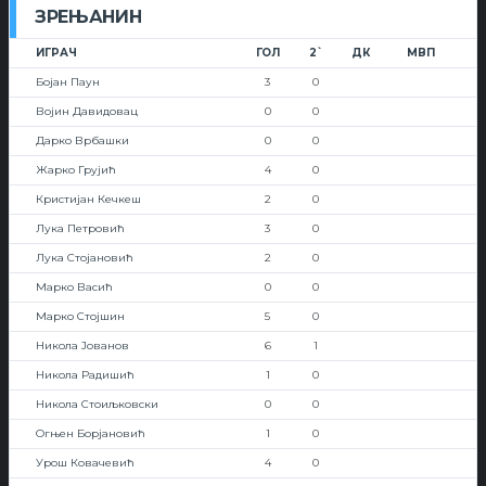
ЗРЕЊАНИН
ИГРАЧ
ГОЛ
2`
ДК
МВП
Бојан Паун
3
0
Војин Давидовац
0
0
Дарко Врбашки
0
0
Жарко Грујић
4
0
Кристијан Кечкеш
2
0
Лука Петровић
3
0
Лука Стојановић
2
0
Марко Васић
0
0
Марко Стојшин
5
0
Никола Јованов
6
1
Никола Радишић
1
0
Никола Стоиљковски
0
0
Огњен Борјановић
1
0
Урош Ковачевић
4
0