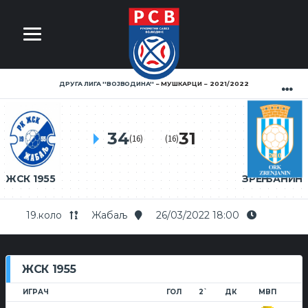
ДРУГА ЛИГА ''ВОЈВОДИНА''
МУШКАРЦИ
2021/2022
34
31
(16)
(16)
ЖСК 1955
ЗРЕЊАНИН
19.коло
Жабаљ
26/03/2022 18:00
ЖСК 1955
ИГРАЧ
ГОЛ
2`
ДК
МВП