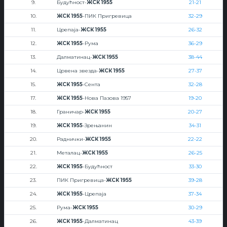
9.
Будућност-
ЖСК 1955
21-21
10.
ЖСК 1955
-ПИК Пригревица
32-29
11.
Црепаја-
ЖСК 1955
26-32
12.
ЖСК 1955
-Рума
36-29
13.
Далматинац-
ЖСК 1955
38-44
14.
Црвена звезда-
ЖСК 1955
27-37
15.
ЖСК 1955
-Сента
32-28
17.
ЖСК 1955
-Нова Пазова 1957
19-20
18.
Граничар-
ЖСК 1955
20-27
19.
ЖСК 1955
-Зрењанин
34-31
20.
Раднички-
ЖСК 1955
22-22
21.
Металац-
ЖСК 1955
26-25
22.
ЖСК 1955
-Будућност
33-30
23.
ПИК Пригревица-
ЖСК 1955
39-28
24.
ЖСК 1955
-Црепаја
37-34
25.
Рума-
ЖСК 1955
30-29
26.
ЖСК 1955
-Далматинац
43-39