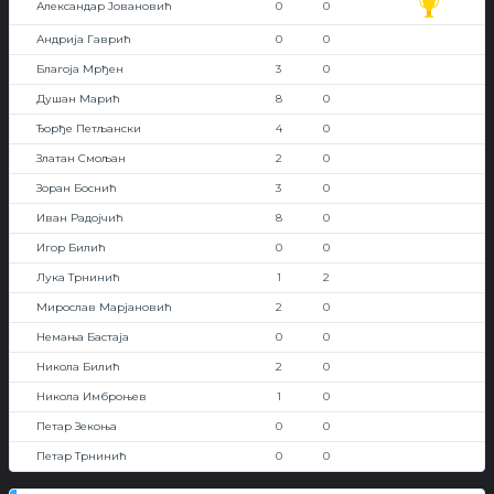
Александар Јовановић
0
0
Андрија Гаврић
0
0
Благоја Мрђен
3
0
Душан Марић
8
0
Ђорђе Петљански
4
0
Златан Смољан
2
0
Зоран Боснић
3
0
Иван Радојчић
8
0
Игор Билић
0
0
Лука Трнинић
1
2
Мирослав Марјановић
2
0
Немања Бастаја
0
0
Никола Билић
2
0
Никола Имброњев
1
0
Петар Зекоња
0
0
Петар Трнинић
0
0