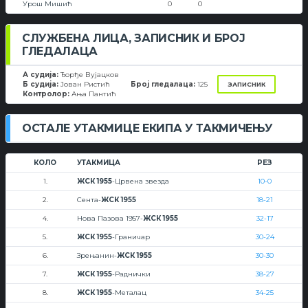
Урош Мишић
0
0
СЛУЖБЕНА ЛИЦА, ЗАПИСНИК И БРОЈ
ГЛЕДАЛАЦА
А судија:
Ђорђе Вујацков
Б судија:
Јован Ристић
Број гледалаца:
125
ЗАПИСНИК
Контролор:
Ања Пантић
ОСТАЛЕ УТАКМИЦЕ ЕКИПА У ТАКМИЧЕЊУ
КОЛО
УТАКМИЦА
РЕЗ
1.
ЖСК 1955
-Црвена звезда
10-0
2.
Сента-
ЖСК 1955
18-21
4.
Нова Пазова 1957-
ЖСК 1955
32-17
5.
ЖСК 1955
-Граничар
30-24
6.
Зрењанин-
ЖСК 1955
30-30
7.
ЖСК 1955
-Раднички
38-27
8.
ЖСК 1955
-Металац
34-25