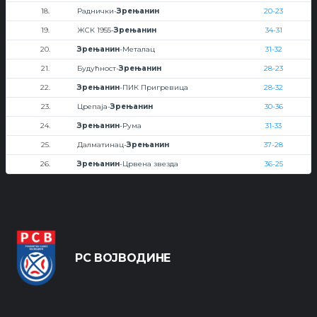
18.
Раднички-
Зрењанин
20-23
19.
ЖСК 1955-
Зрењанин
34-31
20.
Зрењанин
-Металац
31-32
21.
Будућност-
Зрењанин
28-23
22.
Зрењанин
-ПИК Пригревица
28-32
23.
Црепаја-
Зрењанин
30-36
24.
Зрењанин
-Рума
31-33
25.
Далматинац-
Зрењанин
37-28
26.
Зрењанин
-Црвена звезда
36-25
РС ВОЈВОДИНЕ