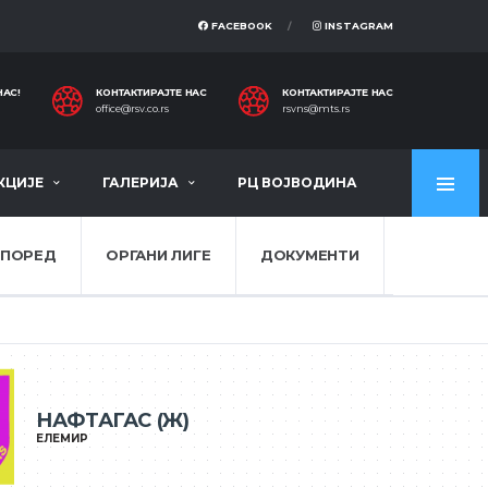
FACEBOOK
INSTAGRAM
НАС!
КОНТАКТИРАЈТЕ НАС
КОНТАКТИРАЈТЕ НАС
office@rsv.co.rs
rsvns@mts.rs
КЦИЈЕ
ГАЛЕРИЈА
РЦ ВОЈВОДИНА
СПОРЕД
ОРГАНИ ЛИГЕ
ДОКУМЕНТИ
НАФТАГАС (Ж)
ЕЛЕМИР