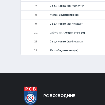
17.
Јединство (ж)
-Милетић
18.
Жеља-
Јединство (ж)
19.
Јединство (ж)
-Младост
20.
Јабука (ж)-
Јединство (ж)
21.
Јединство (ж)
-Тиквара
22.
Лаки-
Јединство (ж)
РС ВОЈВОДИНЕ