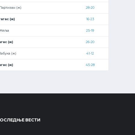
Партизан (ж)
28-20
агас (ж)
16-23
-Жеља
25-19
гас (ж)
26-20
Јабука (ж)
41-12
гас (ж)
45-28
ОСЛЕДЊЕ ВЕСТИ