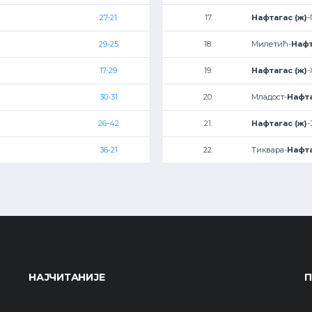
27-21
17.
Нафтагас (ж)
-
29-25
18.
Милетић-
Нафт
17-29
19.
Нафтагас (ж)
30-31
20.
Младост-
Нафта
26-42
21.
Нафтагас (ж)
-
36-21
22.
Тиквара-
Нафта
НАЈЧИТАНИЈЕ
П