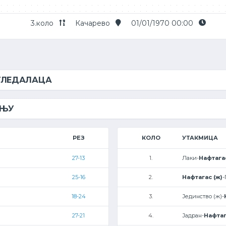
3.коло
Качарево
01/01/1970 00:00
 ГЛЕДАЛАЦА
ЕЊУ
РЕЗ
КОЛО
УТАКМИЦА
27-13
1.
Лаки-
Нафтагас
25-16
2.
Нафтагас (ж)
-
18-24
3.
Јединство (ж)-
27-21
4.
Јадран-
Нафтаг