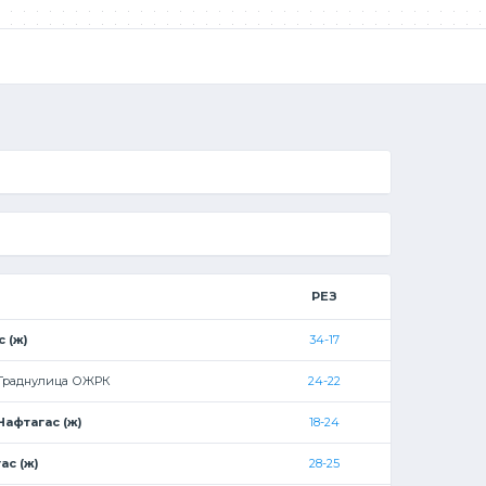
РЕЗ
 (ж)
34-17
Граднулица ОЖРК
24-22
Нафтагас (ж)
18-24
ас (ж)
28-25