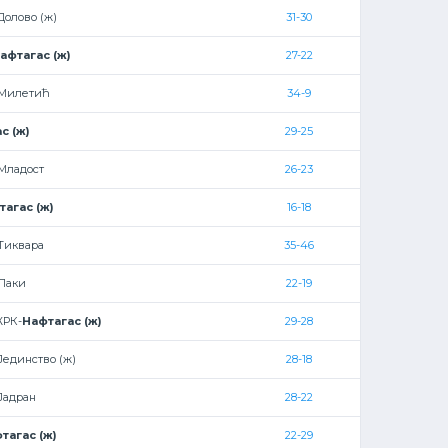
Долово (ж)
31-30
афтагас (ж)
27-22
-Милетић
34-9
с (ж)
29-25
Младост
26-23
тагас (ж)
16-18
Тиквара
35-46
Лаки
22-19
ЖРК-
Нафтагас (ж)
29-28
Јединство (ж)
28-18
Јадран
28-22
тагас (ж)
22-29