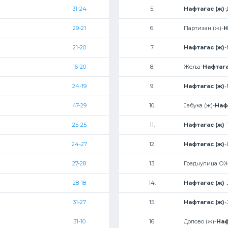
31-24
5.
Нафтагас (ж)
-
29-21
6.
Партизан (ж)-
Н
21-20
7.
Нафтагас (ж)
16-20
8.
Жеља-
Нафтага
24-19
9.
Нафтагас (ж)
-
47-29
10.
Јабука (ж)-
Наф
25-25
11.
Нафтагас (ж)
-
24-27
12.
Нафтагас (ж)
-
27-28
13.
Граднулица О
28-18
14.
Нафтагас (ж)
-
31-27
15.
Нафтагас (ж)
-
31-10
16.
Долово (ж)-
Наф