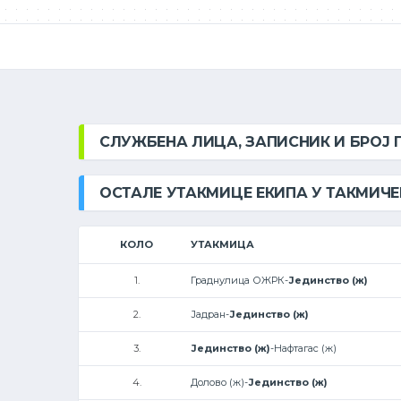
СЛУЖБЕНА ЛИЦА, ЗАПИСНИК И БРОЈ
ОСТАЛЕ УТАКМИЦЕ ЕКИПА У ТАКМИЧ
КОЛО
УТАКМИЦА
1.
Граднулица ОЖРК-
Јединство (ж)
2.
Јадран-
Јединство (ж)
3.
Јединство (ж)
-Нафтагас (ж)
4.
Долово (ж)-
Јединство (ж)