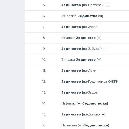
5.
Јединство (ж)
-Партизан (ж)
6.
Милетић-
Јединство (ж)
7.
Јединство (ж)
-Жеља
8.
Младост-
Јединство (ж)
9.
Јединство (ж)
-Јабука (ж)
10.
Тиквара-
Јединство (ж)
11.
Јединство (ж)
-Лаки
12.
Јединство (ж)
-Граднулица ОЖРК
13.
Јединство (ж)
-Јадран
14.
Нафтагас (ж)-
Јединство (ж)
15.
Јединство (ж)
-Долово (ж)
16.
Партизан (ж)-
Јединство (ж)