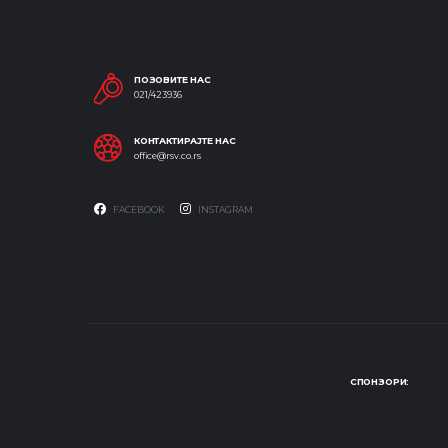
ПОЗОВИТЕ НАС
021/423936
КОНТАКТИРАЈТЕ НАС
office@rsv.co.rs
FACEBOOK
INSTAGRAM
СПОНЗОРИ: