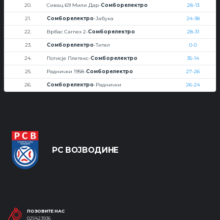
20.
Сивац 69 Мили Дар-
Сомборелектро
28-13
21.
Сомборелектро
-Јабука
24-38
22.
Врбас Carnex 2-
Сомборелектро
28-31
23.
Сомборелектро
-Тител
0-0
24.
Потисје Плетекс-
Сомборелектро
35-14
25.
Раднички 1958-
Сомборелектро
27-26
26.
Сомборелектро
-Раднички
26-24
РС ВОЈВОДИНЕ
ПОЗОВИТЕ НАС
021/423936