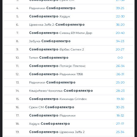
4.
Раднички-
Сомборелектро
39-25
5.
Сомборелектро
-Хајдук
22-30
6.
Црвенка Jaffa 2-
Сомборелектро
36-20
7.
Сомборелектро
-Сивац 69 Мили Дар
20-40
8.
Јабука-
Сомборелектро
34-23
9.
Сомборелектро
-Врбас Carnex 2
20-27
10.
Тител-
Сомборелектро
0-0
11.
Сомборелектро
-Потисје Плетекс
26-34
12.
Сомборелектро
-Раднички 1958
26-31
13.
Раднички-
Сомборелектро
25-20
14.
Кљајићево Чонопља-
Сомборелектро
28-23
15.
Сомборелектро
-Кикинда Grindex
19-30
16.
Срем СМ-
Сомборелектро
30-25
17.
Сомборелектро
-Раднички
18-32
18.
Хајдук-
Сомборелектро
27-17
19.
Сомборелектро
-Црвенка Jaffa 2
25-34