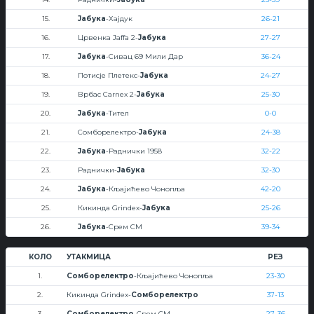
15.
Јабука
-Хајдук
26-21
16.
Црвенка Jaffa 2-
Јабука
27-27
17.
Јабука
-Сивац 69 Мили Дар
36-24
18.
Потисје Плетекс-
Јабука
24-27
19.
Врбас Carnex 2-
Јабука
25-30
20.
Јабука
-Тител
0-0
21.
Сомборелектро-
Јабука
24-38
22.
Јабука
-Раднички 1958
32-22
23.
Раднички-
Јабука
32-30
24.
Јабука
-Кљајићево Чонопља
42-20
25.
Кикинда Grindex-
Јабука
25-26
26.
Јабука
-Срем СМ
39-34
КОЛО
УТАКМИЦА
РЕЗ
1.
Сомборелектро
-Кљајићево Чонопља
23-30
2.
Кикинда Grindex-
Сомборелектро
37-13
3.
Сомборелектро
-Срем СМ
27-36