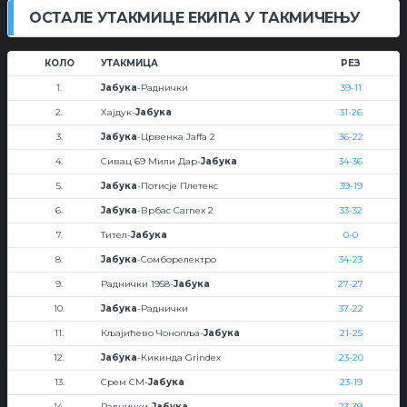
ОСТАЛЕ УТАКМИЦЕ ЕКИПА У ТАКМИЧЕЊУ
КОЛО
УТАКМИЦА
РЕЗ
1.
Јабука
-Раднички
39-11
2.
Хајдук-
Јабука
31-26
3.
Јабука
-Црвенка Jaffa 2
36-22
4.
Сивац 69 Мили Дар-
Јабука
34-36
5.
Јабука
-Потисје Плетекс
39-19
6.
Јабука
-Врбас Carnex 2
33-32
7.
Тител-
Јабука
0-0
8.
Јабука
-Сомборелектро
34-23
9.
Раднички 1958-
Јабука
27-27
10.
Јабука
-Раднички
37-22
11.
Кљајићево Чонопља-
Јабука
21-25
12.
Јабука
-Кикинда Grindex
23-20
13.
Срем СМ-
Јабука
23-19
14.
Раднички-
Јабука
23-39