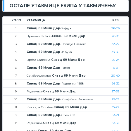
ОСТАЛЕ УТАКМИЦЕ ЕКИПА У ТАКМИЧЕЊУ
КОЛО
УТАКМИЦА
РЕЗ
1.
Сивац 69 Мили Дар
-Хајдук
26-26
2.
Црвенка Jaffa 2-
Сивац 69 Мили Дар
26-33
3.
Сивац 69 Мили Дар
-Потисје Плетекс
32-22
4.
Сивац 69 Мили Дар
-Јабука
34-36
5.
Врбас Carnex 2-
Сивац 69 Мили Дар
25-24
6.
Сивац 69 Мили Дар
-Тител
0-0
7.
Сомборелектро-
Сивац 69 Мили Дар
20-40
8.
Сивац 69 Мили Дар
-Раднички 1958
26-32
9.
Раднички-
Сивац 69 Мили Дар
37-39
10.
Сивац 69 Мили Дар
-Кљајићево Чонопља
25-23
11.
Кикинда Grindex-
Сивац 69 Мили Дар
35-27
12.
Сивац 69 Мили Дар
-Срем СМ
33-21
13.
Раднички-
Сивац 69 Мили Дар
33-32
14.
Хајдук-
Сивац 69 Мили Дар
33-30