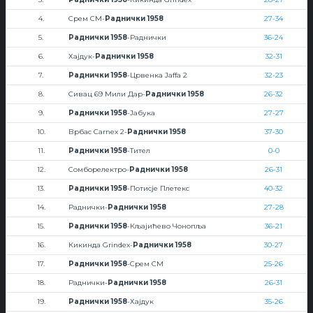
4.
Срем СМ-
Раднички 1958
27-34
5.
Раднички 1958
-Раднички
36-24
6.
Хајдук-
Раднички 1958
32-31
7.
Раднички 1958
-Црвенка Jaffa 2
32-23
8.
Сивац 69 Мили Дар-
Раднички 1958
26-32
9.
Раднички 1958
-Јабука
27-27
10.
Врбас Carnex 2-
Раднички 1958
37-30
11.
Раднички 1958
-Тител
0-0
12.
Сомборелектро-
Раднички 1958
26-31
13.
Раднички 1958
-Потисје Плетекс
40-32
14.
Раднички-
Раднички 1958
27-28
15.
Раднички 1958
-Кљајићево Чонопља
36-21
16.
Кикинда Grindex-
Раднички 1958
30-27
17.
Раднички 1958
-Срем СМ
25-26
18.
Раднички-
Раднички 1958
26-31
19.
Раднички 1958
-Хајдук
35-26