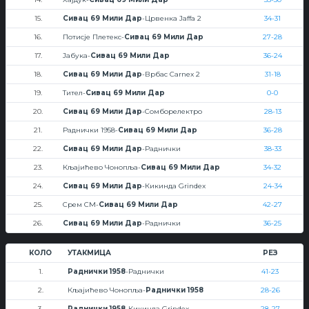
15.
Сивац 69 Мили Дар
-Црвенка Jaffa 2
34-31
16.
Потисје Плетекс-
Сивац 69 Мили Дар
27-28
17.
Јабука-
Сивац 69 Мили Дар
36-24
18.
Сивац 69 Мили Дар
-Врбас Carnex 2
31-18
19.
Тител-
Сивац 69 Мили Дар
0-0
20.
Сивац 69 Мили Дар
-Сомборелектро
28-13
21.
Раднички 1958-
Сивац 69 Мили Дар
36-28
22.
Сивац 69 Мили Дар
-Раднички
38-33
23.
Кљајићево Чонопља-
Сивац 69 Мили Дар
34-32
24.
Сивац 69 Мили Дар
-Кикинда Grindex
24-34
25.
Срем СМ-
Сивац 69 Мили Дар
42-27
26.
Сивац 69 Мили Дар
-Раднички
36-25
КОЛО
УТАКМИЦА
РЕЗ
1.
Раднички 1958
-Раднички
41-23
2.
Кљајићево Чонопља-
Раднички 1958
28-26
3.
Раднички 1958
-Кикинда Grindex
28-27