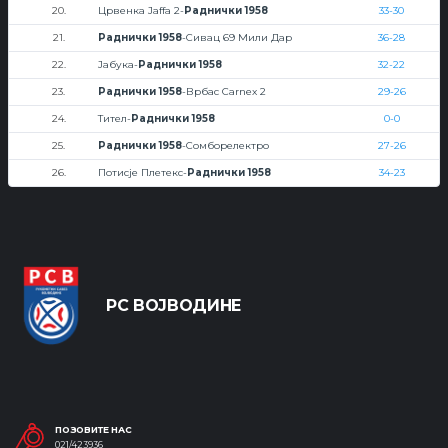
20.
Црвенка Jaffa 2-
Раднички 1958
33-30
21.
Раднички 1958
-Сивац 69 Мили Дар
36-28
22.
Јабука-
Раднички 1958
32-22
23.
Раднички 1958
-Врбас Carnex 2
29-26
24.
Тител-
Раднички 1958
0-0
25.
Раднички 1958
-Сомборелектро
27-26
26.
Потисје Плетекс-
Раднички 1958
34-23
РС ВОЈВОДИНЕ
ПОЗОВИТЕ НАС
021/423936