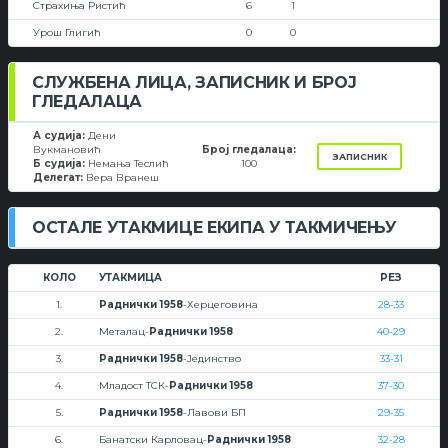
Страхиња Ристић
6
1
Урош Глигић
0
0
СЛУЖБЕНА ЛИЦА, ЗАПИСНИК И БРОЈ
ГЛЕДАЛАЦА
А судија:
Дени
Вукмановић
Број гледалаца:
ЗАПИСНИК
Б судија:
Немања Теслић
100
Делегат:
Вера Вранеш
ОСТАЛЕ УТАКМИЦЕ ЕКИПА У ТАКМИЧЕЊУ
КОЛО
УТАКМИЦА
РЕЗ
1.
Раднички 1958
-Херцеговина
28-33
2.
Металац-
Раднички 1958
40-29
3.
Раднички 1958
-Јединство
33-31
4.
Младост ТСК-
Раднички 1958
37-30
5.
Раднички 1958
-Лавови БП
29-35
6.
Банатски Карловац-
Раднички 1958
32-28