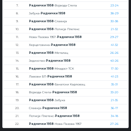
7.
Раднички 1958
-Војвода Степа
23-24
8.
Јабука-
Раднички 1958
38-29
9.
Раднички 1958
-Славија
30-38
10.
Раднички 1958
-Потисје Плетекс
21-32
11.
Нова Пазова 1957-
Раднички 1958
29-27
12.
Херцеговина-
Раднички 1958
41-32
13.
Раднички 1958
-Металац
26-26
14.
Јединство-
Раднички 1958
40-26
15.
Раднички 1958
-Младост ТСК
17-30
16.
Лавови БП-
Раднички 1958
41-23
17.
Раднички 1958
-Банатски Карловац
35-31
18.
Војвода Степа-
Раднички 1958
33-20
19.
Раднички 1958
-Јабука
21-35
20.
Славија-
Раднички 1958
36-17
21.
Потисје Плетекс-
Раднички 1958
34-18
22.
Раднички 1958
-Нова Пазова 1957
27-26