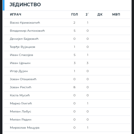
ЈЕДИНСТВО
ИГРАЧ
ГОЛ
2`
ДК
МВП
Васко Кривокапић
2
1
Владимир Антоновић
5
0
Денијел Бајровић
0
0
Ђорђе Вујацков
1
0
Иван Спасојев
5
1
Иван Црњин
3
3
Игор Дујин
1
0
Јован Оташевић
0
0
Јован Ристић
8
0
Коста Мусић
0
0
Марко Глигић
0
1
Милан Лабус
0
0
Милан Радин
0
0
Мирослав Мацура
0
1