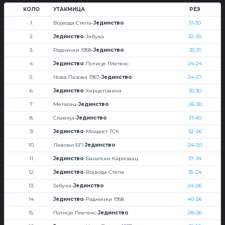
КОЛО
УТАКМИЦА
РЕЗ
1.
Војвода Степа-
Јединство
31-30
2.
Јединство
-Јабука
32-30
3.
Раднички 1958-
Јединство
33-31
4.
Јединство
-Потисје Плетекс
24-24
5.
Нова Пазова 1957-
Јединство
24-27
6.
Јединство
-Херцеговина
35-30
7.
Металац-
Јединство
26-30
8.
Славија-
Јединство
31-40
9.
Јединство
-Младост ТСК
32-26
10.
Лавови БП-
Јединство
24-20
11.
Јединство
-Банатски Карловац
37-34
12.
Јединство
-Војвода Степа
35-24
13.
Јабука-
Јединство
24-26
14.
Јединство
-Раднички 1958
40-26
15.
Потисје Плетекс-
Јединство
28-26