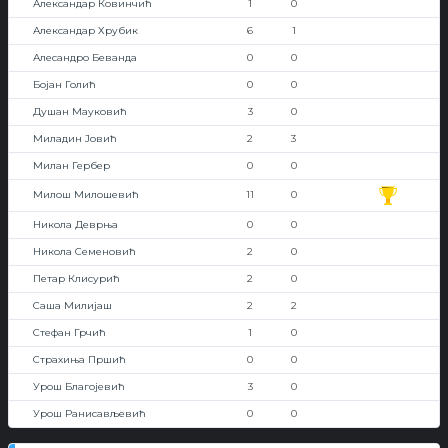
Александар Ковинчић
1
0
Александар Хрубик
6
1
Алесандро Беванда
0
0
Бојан Голић
0
0
Душан Мауковић
3
0
Миладин Јовић
2
3
Милан Гербер
0
0
Милош Милошевић
11
0
Никола Деврња
0
0
Никола Семеновић
2
0
Петар Клисурић
2
0
Саша Милијаш
2
2
Стефан Грчић
1
0
Страхиња Пршић
0
0
Урош Благојевић
3
0
Урош Ранисављевић
0
0