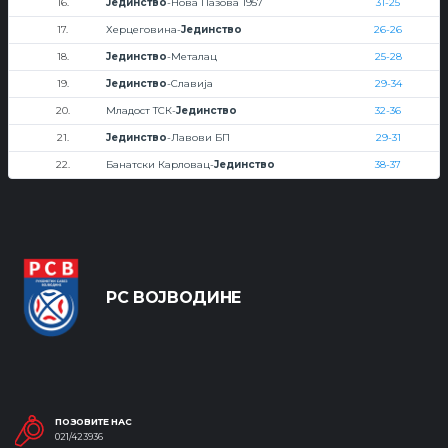
16.
Јединство
-Нова Пазова 1957
31-25
17.
Херцеговина-
Јединство
26-26
18.
Јединство
-Металац
25-28
19.
Јединство
-Славија
29-34
20.
Младост ТСК-
Јединство
32-36
21.
Јединство
-Лавови БП
29-31
22.
Банатски Карловац-
Јединство
38-37
РС ВОЈВОДИНЕ
ПОЗОВИТЕ НАС
021/423936