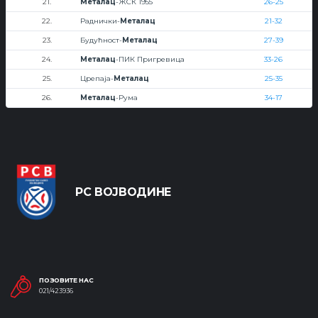
21.
Металац
-ЖСК 1955
26-25
22.
Раднички-
Металац
21-32
23.
Будућност-
Металац
27-39
24.
Металац
-ПИК Пригревица
33-26
25.
Црепаја-
Металац
25-35
26.
Металац
-Рума
34-17
РС ВОЈВОДИНЕ
ПОЗОВИТЕ НАС
021/423936