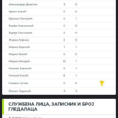
Александар Деветак
3
0
Арсен Јовић
0
0
Бранко Поповић
0
1
Ђорђе Ковачевић
0
0
Ђорђе Пантовић
2
0
Жарко Корчок
2
0
Марко Бијелић
1
1
Марко Ђокић
0
0
Марко Мандић
10
1
Никола Јовичић
0
1
Никола Кокић
8
1
Славен Гугољ
0
0
Филип Грдинић
3
3
СЛУЖБЕНА ЛИЦА, ЗАПИСНИК И БРОЈ
ГЛЕДАЛАЦА