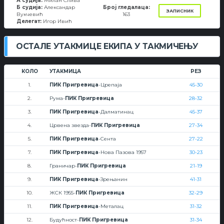
А судија:
Милан Слива
Б судија:
Александар
Број гледалаца:
ЗАПИСНИК
Вукчевић
163
Делегат:
Игор Ивић
ОСТАЛЕ УТАКМИЦЕ ЕКИПА У ТАКМИЧЕЊУ
КОЛО
УТАКМИЦА
РЕЗ
1.
ПИК Пригревица
-Црепаја
45-30
2.
Рума-
ПИК Пригревица
28-32
3.
ПИК Пригревица
-Далматинац
45-37
4.
Црвена звезда-
ПИК Пригревица
27-34
5.
ПИК Пригревица
-Сента
27-22
7.
ПИК Пригревица
-Нова Пазова 1957
30-23
8.
Граничар-
ПИК Пригревица
21-19
9.
ПИК Пригревица
-Зрењанин
41-31
10.
ЖСК 1955-
ПИК Пригревица
32-29
11.
ПИК Пригревица
-Металац
31-32
12.
Будућност-
ПИК Пригревица
31-34