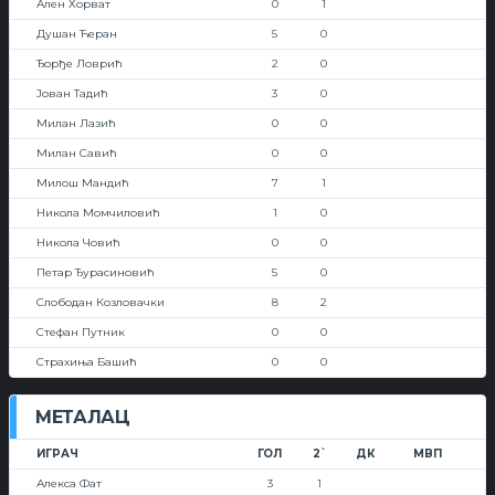
Ален Хорват
0
1
Душан Ћеран
5
0
Ђорђе Ловрић
2
0
Јован Тадић
3
0
Милан Лазић
0
0
Милан Савић
0
0
Милош Мандић
7
1
Никола Момчиловић
1
0
Никола Човић
0
0
Петар Ђурасиновић
5
0
Слободан Козловачки
8
2
Стефан Путник
0
0
Страхиња Башић
0
0
МЕТАЛАЦ
ИГРАЧ
ГОЛ
2`
ДК
МВП
Алекса Фат
3
1