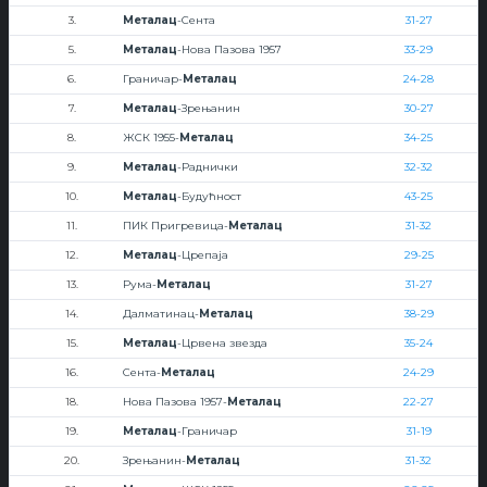
3.
Металац
-Сента
31-27
5.
Металац
-Нова Пазова 1957
33-29
6.
Граничар-
Металац
24-28
7.
Металац
-Зрењанин
30-27
8.
ЖСК 1955-
Металац
34-25
9.
Металац
-Раднички
32-32
10.
Металац
-Будућност
43-25
11.
ПИК Пригревица-
Металац
31-32
12.
Металац
-Црепаја
29-25
13.
Рума-
Металац
31-27
14.
Далматинац-
Металац
38-29
15.
Металац
-Црвена звезда
35-24
16.
Сента-
Металац
24-29
18.
Нова Пазова 1957-
Металац
22-27
19.
Металац
-Граничар
31-19
20.
Зрењанин-
Металац
31-32