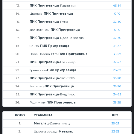
13.
ПИК Пригревица
-Раднички
46-34
14.
Црепаја-
ПИК Пригревица
0-10
15.
ПИК Пригревица
-Рума
32-30
16.
Далматинац-
ПИК Пригревица
0-10
17.
ПИК Пригревица
-Црвена звезда
37-36
18.
Сента-
ПИК Пригревица
35-37
20.
Нова Пазова 1957-
ПИК Пригревица
30-27
21.
ПИК Пригревица
-Граничар
32-23
22.
Зрењанин-
ПИК Пригревица
28-32
23.
ПИК Пригревица
-ЖСК 1955
39-28
24.
Металац-
ПИК Пригревица
33-26
25.
ПИК Пригревица
-Будућност
34-23
26.
Раднички-
ПИК Пригревица
33-25
КОЛО
УТАКМИЦА
РЕЗ
1.
Металац
-Далматинац
39-21
2.
Црвена звезда-
Металац
23-33