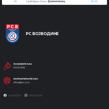
14.
Србобран-Елан-
Далматинац
35-29
РС ВОЈВОДИНЕ
ПОЗОВИТЕ НАС
021/423936
КОНТАКТИРАЈТЕ НАС
office@rsv.co.rs
FACEBOOK
INSTAGRAM