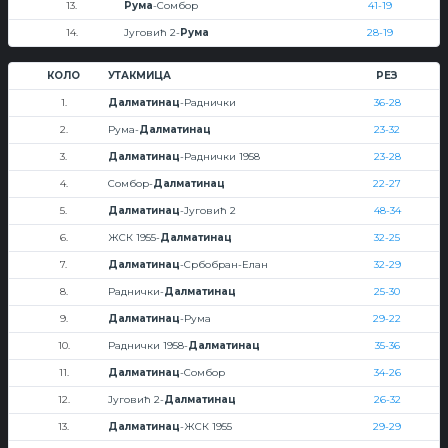
13.
Рума
-Сомбор
41-19
14.
Југовић 2-
Рума
28-19
КОЛО
УТАКМИЦА
РЕЗ
1.
Далматинац
-Раднички
36-28
2.
Рума-
Далматинац
23-32
3.
Далматинац
-Раднички 1958
23-28
4.
Сомбор-
Далматинац
22-27
5.
Далматинац
-Југовић 2
48-34
6.
ЖСК 1955-
Далматинац
32-25
7.
Далматинац
-Србобран-Елан
32-29
8.
Раднички-
Далматинац
25-30
9.
Далматинац
-Рума
29-22
10.
Раднички 1958-
Далматинац
35-36
11.
Далматинац
-Сомбор
34-26
12.
Југовић 2-
Далматинац
26-32
13.
Далматинац
-ЖСК 1955
29-29