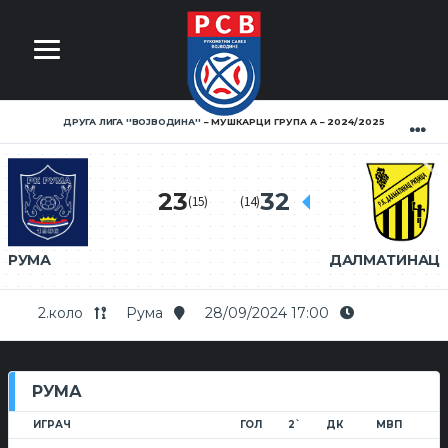
ДРУГА ЛИГА ''ВОЈВОДИНА''
МУШКАРЦИ ГРУПА А
2024/2025
23
32
(15)
(14)
РУМА
ДАЛМАТИНАЦ
2.коло
Рума
28/09/2024 17:00
РУМА
ИГРАЧ
ГОЛ
2`
ДК
МВП