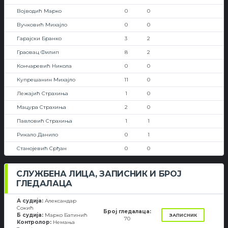
Војводић Марко
0
0
Вучковић Михајло
0
0
Гарајски Бранко
3
2
Граовац Филип
8
2
Кончаревић Никола
0
0
Купрешанин Михајло
11
0
Лежајић Страхиња
1
0
Мацура Страхиња
2
0
Павловић Страхиња
1
1
Рикало Данило
0
1
Станојевић Срђан
0
0
СЛУЖБЕНА ЛИЦА, ЗАПИСНИК И БРОЈ
ГЛЕДАЛАЦА
А судија:
Александар
Сокић
Број гледалаца:
Б судија:
Марко Батинић
ЗАПИСНИК
70
Контролор:
Немања