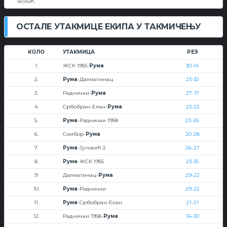
Теслић
ОСТАЛЕ УТАКМИЦЕ ЕКИПА У ТАКМИЧЕЊУ
КОЛО
УТАКМИЦА
РЕЗ
1.
ЖСК 1955-
Рума
30-14
2.
Рума
-Далматинац
23-32
3.
Раднички-
Рума
27-17
4.
Србобран-Елан-
Рума
23-23
5.
Рума
-Раднички 1958
23-26
6.
Сомбор-
Рума
20-28
7.
Рума
-Југовић 2
26-27
8.
Рума
-ЖСК 1955
23-35
9.
Далматинац-
Рума
29-22
10.
Рума
-Раднички
29-22
11.
Рума
-Србобран-Елан
21-21
12.
Раднички 1958-
Рума
34-30