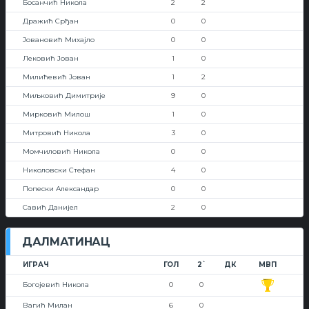
Босанчић Никола
2
2
Дражић Срђан
0
0
Јовановић Михајло
0
0
Лековић Јован
1
0
Милићевић Јован
1
2
Миљковић Димитрије
9
0
Мирковић Милош
1
0
Митровић Никола
3
0
Момчиловић Никола
0
0
Николовски Стефан
4
0
Попески Александар
0
0
Савић Данијел
2
0
ДАЛМАТИНАЦ
ИГРАЧ
ГОЛ
2`
ДК
МВП
Богојевић Никола
0
0
Вагић Милан
6
0