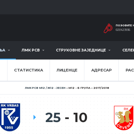
ПОЗОВИТЕ 
021/423936
ЊА
ЛМК РСВ
СТРУКОВНЕ ЗАЈЕДНИЦЕ
СЕЛЕ
Е
СТАТИСТИКА
ЛИЦЕНЦЕ
АДРЕСАР
РА
ЛМК РСВ М12 / Ж12 - ЈЕСЕН
М12 - Б ГРУПА
2017/2018
25
10