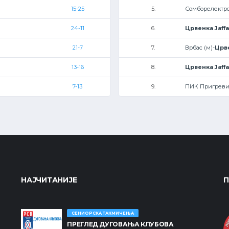
15-25
5.
Сомборелектро
24-11
6.
Црвенка Jaffa
21-7
7.
Врбас (м)-
Црве
13-16
8.
Црвенка Jaffa
7-13
9.
ПИК Пригреви
НАЈЧИТАНИЈЕ
П
СЕНИОРСКА ТАКМИЧЕЊА
ПРЕГЛЕД ДУГОВАЊА КЛУБОВА