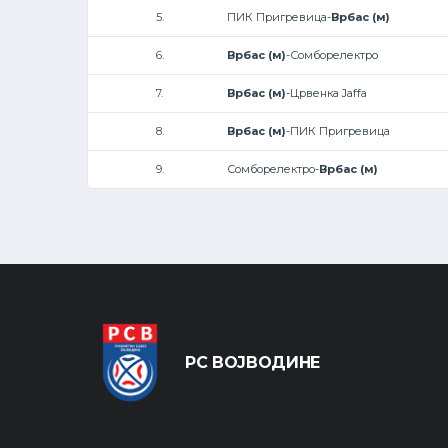
5.
ПИК Пригревица-
Врбас (м)
6.
Врбас (м)
-Сомборелектро
7.
Врбас (м)
-Црвенка Jaffa
8.
Врбас (м)
-ПИК Пригревица
9.
Сомборелектро-
Врбас (м)
РС ВОЈВОДИНЕ