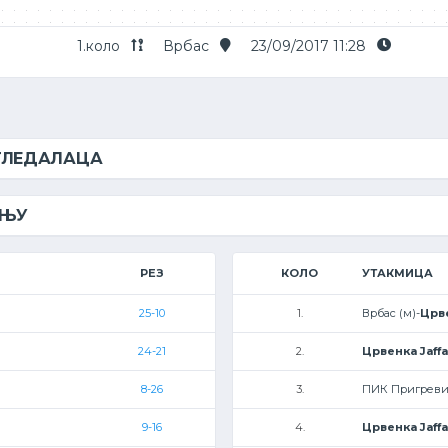
1.коло
Врбас
23/09/2017 11:28
 ГЛЕДАЛАЦА
ЕЊУ
РЕЗ
КОЛО
УТАКМИЦА
25-10
1.
Врбас (м)-
Црве
24-21
2.
Црвенка Jaffa
8-26
3.
ПИК Пригреви
9-16
4.
Црвенка Jaffa