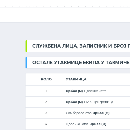
СЛУЖБЕНА ЛИЦА, ЗАПИСНИК И БРОЈ
ОСТАЛЕ УТАКМИЦЕ ЕКИПА У ТАКМИЧ
КОЛО
УТАКМИЦА
1.
Врбас (м)
-Црвенка Jaffa
2.
Врбас (м)
-ПИК Пригревица
3.
Сомборелектро-
Врбас (м)
4.
Црвенка Jaffa-
Врбас (м)