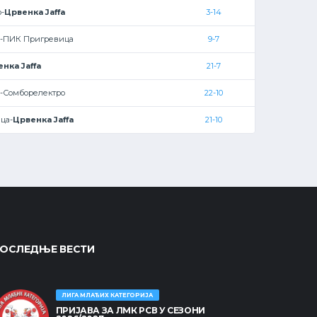
-
Црвенка Jaffa
3-14
-ПИК Пригревица
9-7
нка Jaffa
21-7
-Сомборелектро
22-10
ца-
Црвенка Jaffa
21-10
ОСЛЕДЊЕ ВЕСТИ
ЛИГА МЛАЂИХ КАТЕГОРИЈА
ПРИЈАВА ЗА ЛМК РСВ У СЕЗОНИ