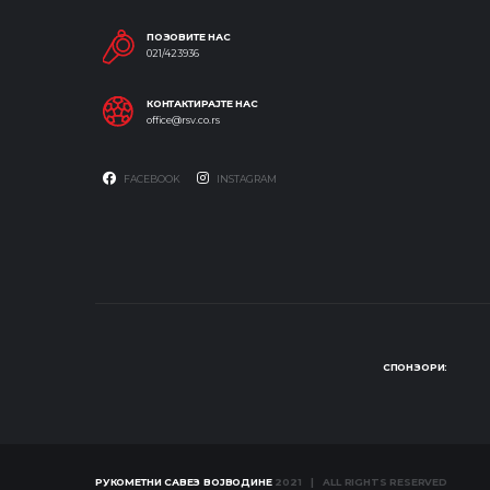
ПОЗОВИТЕ НАС
021/423936
КОНТАКТИРАЈТЕ НАС
office@rsv.co.rs
FACEBOOK
INSTAGRAM
СПОНЗОРИ:
РУКОМЕТНИ САВЕЗ ВОЈВОДИНЕ
2021 | ALL RIGHTS RESERVED