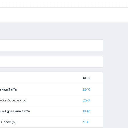
РЕЗ
нка Jaffa
25-10
-Сомборелектро
25-8
ца-
Црвенка Jaffa
19-12
-Врбас (м)
9-16