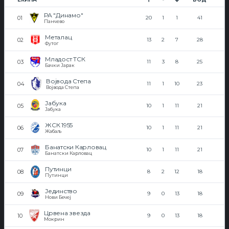
РА "Динамо"
20
1
1
41
Панчево
Металац
13
2
7
28
Футог
Младост ТСК
11
3
8
25
Бачки Јарак
Војвода Степа
11
1
10
23
Војвода Степа
Јабука
10
1
11
21
Јабука
ЖСК 1955
10
1
11
21
Жабаљ
Банатски Карловац
10
1
11
21
Банатски Карловац
Путинци
8
2
12
18
Путинци
Јединство
9
0
13
18
Нови Бечеј
Црвена звезда
9
0
13
18
Мокрин