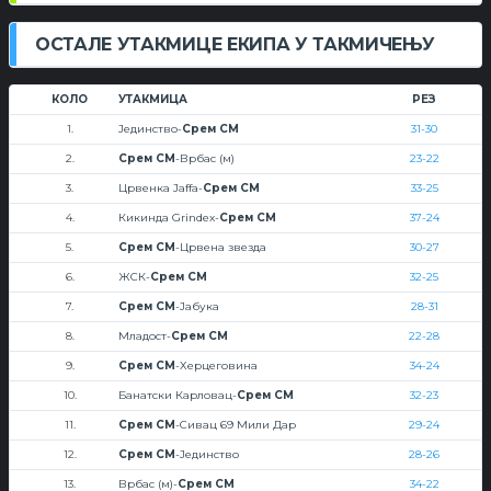
ОСТАЛЕ УТАКМИЦЕ ЕКИПА У ТАКМИЧЕЊУ
КОЛО
УТАКМИЦА
РЕЗ
1.
Јединство-
Срем СМ
31-30
2.
Срем СМ
-Врбас (м)
23-22
3.
Црвенка Jaffa-
Срем СМ
33-25
4.
Кикинда Grindex-
Срем СМ
37-24
5.
Срем СМ
-Црвена звезда
30-27
6.
ЖСК-
Срем СМ
32-25
7.
Срем СМ
-Јабука
28-31
8.
Младост-
Срем СМ
22-28
9.
Срем СМ
-Херцеговина
34-24
10.
Банатски Карловац-
Срем СМ
32-23
11.
Срем СМ
-Сивац 69 Мили Дар
29-24
12.
Срем СМ
-Јединство
28-26
13.
Врбас (м)-
Срем СМ
34-22