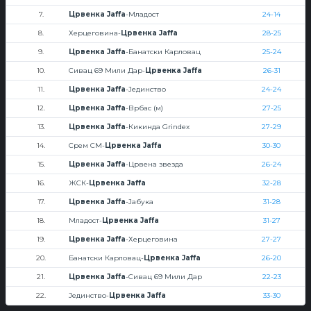
7.
Црвенка Jaffa
-Младост
24-14
8.
Херцеговина-
Црвенка Jaffa
28-25
9.
Црвенка Jaffa
-Банатски Карловац
25-24
10.
Сивац 69 Мили Дар-
Црвенка Jaffa
26-31
11.
Црвенка Jaffa
-Јединство
24-24
12.
Црвенка Jaffa
-Врбас (м)
27-25
13.
Црвенка Jaffa
-Кикинда Grindex
27-29
14.
Срем СМ-
Црвенка Jaffa
30-30
15.
Црвенка Jaffa
-Црвена звезда
26-24
16.
ЖСК-
Црвенка Jaffa
32-28
17.
Црвенка Jaffa
-Јабука
31-28
18.
Младост-
Црвенка Jaffa
31-27
19.
Црвенка Jaffa
-Херцеговина
27-27
20.
Банатски Карловац-
Црвенка Jaffa
26-20
21.
Црвенка Jaffa
-Сивац 69 Мили Дар
22-23
22.
Јединство-
Црвенка Jaffa
33-30