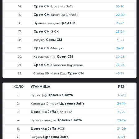
14.
Срем СМ
-Црвенка Jaffa
30-30
15.
Срем СМ
-Кикинда Grindex
22-30
16.
Црвена звезда-
Срем СМ
25-23
17.
Срем СМ
-ЖСК
23-24
18.
Јабука-
Срем СМ
31-21
19.
Срем СМ
-Младост
34-31
20.
Херцеговина-
Срем СМ
30-28
21.
Срем СМ
-Банатски Карловац
27-24
22.
Сивац 69 Мили Дар-
Срем СМ
40-27
КОЛО
УТАКМИЦА
РЕЗ
1.
Врбас (м)-
Црвенка Jaffa
17-23
2.
Кикинда Grindex-
Црвенка Jaffa
24-14
3.
Црвенка Jaffa
-Срем СМ
33-25
4.
Црвена звезда-
Црвенка Jaffa
20-24
5.
Црвенка Jaffa
-ЖСК
34-29
6.
Јабука-
Црвенка Jaffa
17-21