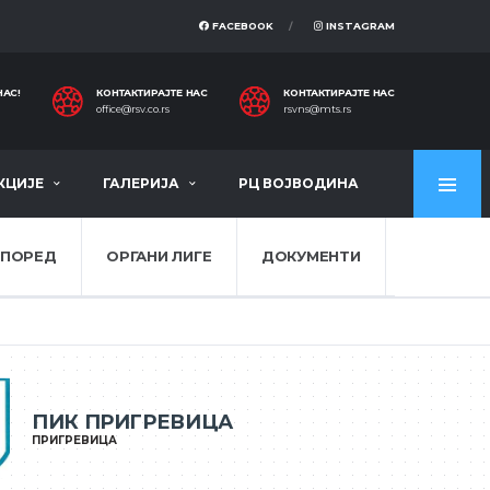
FACEBOOK
INSTAGRAM
НАС!
КОНТАКТИРАЈТЕ НАС
КОНТАКТИРАЈТЕ НАС
office@rsv.co.rs
rsvns@mts.rs
КЦИЈЕ
ГАЛЕРИЈА
РЦ ВОЈВОДИНА
СПОРЕД
ОРГАНИ ЛИГЕ
ДОКУМЕНТИ
ПИК ПРИГРЕВИЦА
ПРИГРЕВИЦА