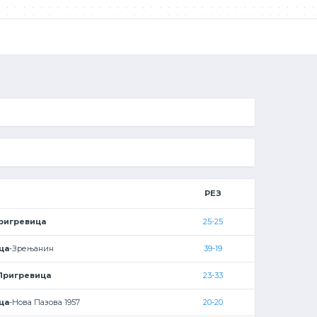
РЕЗ
ригревица
25-25
ца
-Зрењанин
39-19
Пригревица
23-33
ца
-Нова Пазова 1957
20-20