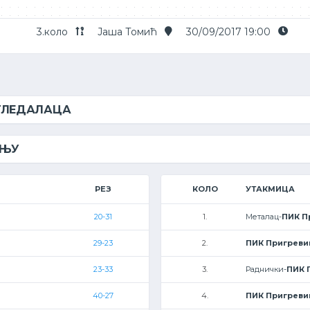
3.коло
Јаша Томић
30/09/2017 19:00
 ГЛЕДАЛАЦА
ЕЊУ
РЕЗ
КОЛО
УТАКМИЦА
20-31
1.
Металац-
ПИК П
29-23
2.
ПИК Пригреви
23-33
3.
Раднички-
ПИК 
40-27
4.
ПИК Пригреви