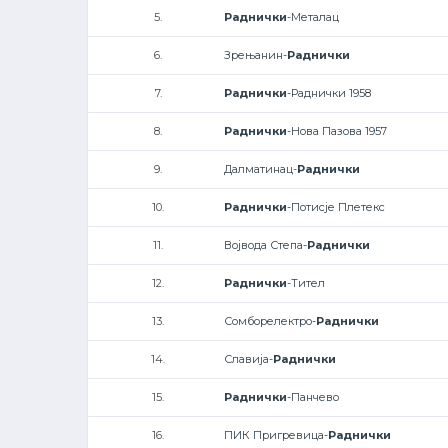
5.
Раднички
-Металац
6.
Зрењанин-
Раднички
7.
Раднички
-Раднички 1958
8.
Раднички
-Нова Пазова 1957
9.
Далматинац-
Раднички
10.
Раднички
-Потисје Плетекс
11.
Војвода Степа-
Раднички
12.
Раднички
-Тител
13.
Сомборелектро-
Раднички
14.
Славија-
Раднички
15.
Раднички
-Панчево
16.
ПИК Пригревица-
Раднички