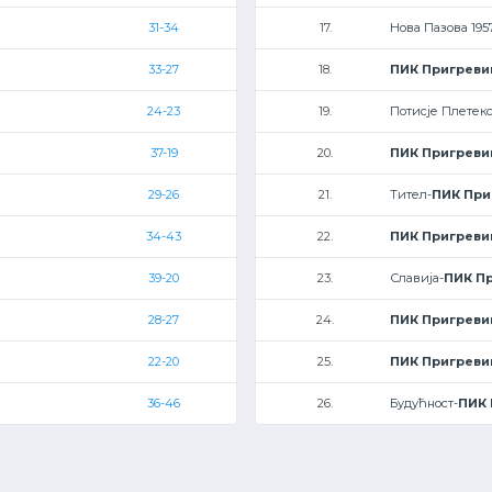
31-34
17.
Нова Пазова 195
33-27
18.
ПИК Пригреви
24-23
19.
Потисје Плетекс
37-19
20.
ПИК Пригреви
29-26
21.
Тител-
ПИК При
34-43
22.
ПИК Пригреви
39-20
23.
Славија-
ПИК П
28-27
24.
ПИК Пригреви
22-20
25.
ПИК Пригреви
36-46
26.
Будућност-
ПИК 