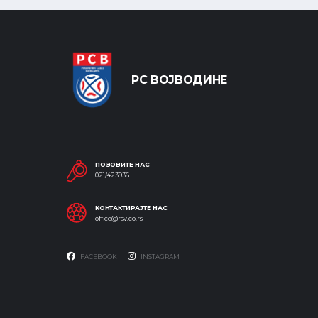
РС ВОЈВОДИНЕ
ПОЗОВИТЕ НАС
021/423936
КОНТАКТИРАЈТЕ НАС
office@rsv.co.rs
FACEBOOK
INSTAGRAM