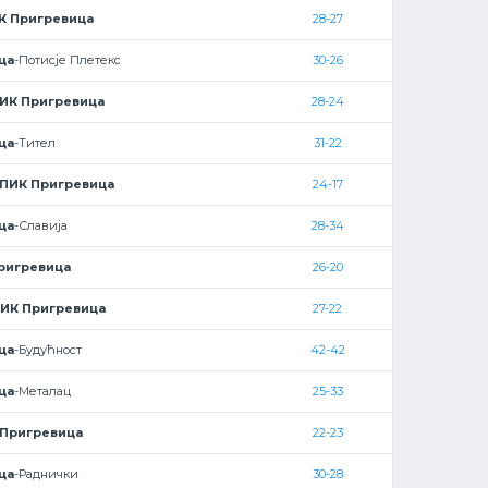
К Пригревица
28-27
ца
-Потисје Плетекс
30-26
ИК Пригревица
28-24
ца
-Тител
31-22
ПИК Пригревица
24-17
ца
-Славија
28-34
ригревица
26-20
ИК Пригревица
27-22
ца
-Будућност
42-42
ца
-Металац
25-33
 Пригревица
22-23
ца
-Раднички
30-28