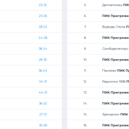
25-32
5.
Далматинац-
ПИ
25-26
6.
ПИК Пригреви
28-23
7.
Војвода Степа-
П
24-28
8.
ПИК Пригреви
38-24
9.
Сомборелектро-
28-30
10.
ПИК Пригреви
36-24
11.
Панчево-
ПИК П
34-31
12.
Раднички 1958-
П
44-31
13.
ПИК Пригреви
36-20
14.
ПИК Пригреви
27-31
15.
Зрењанин-
ПИК
30-28
16.
ПИК Пригреви