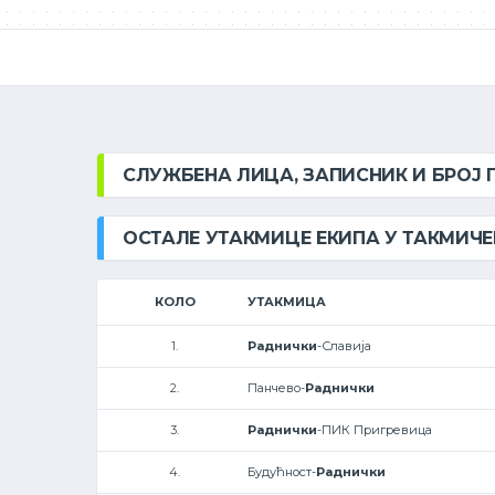
СЛУЖБЕНА ЛИЦА, ЗАПИСНИК И БРОЈ
ОСТАЛЕ УТАКМИЦЕ ЕКИПА У ТАКМИЧ
КОЛО
УТАКМИЦА
1.
Раднички
-Славија
2.
Панчево-
Раднички
3.
Раднички
-ПИК Пригревица
4.
Будућност-
Раднички