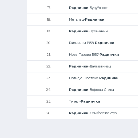
17.
Раднички
-Будућност
18.
Металац-
Раднички
19.
Раднички
-Зрењанин
20.
Раднички 1958-
Раднички
21.
Нова Пазова 1957-
Раднички
22.
Раднички
-Далматинац
23.
Потисје Плетекс-
Раднички
24.
Раднички
-Војвода Степа
25.
Тител-
Раднички
26.
Раднички
-Сомборелектро