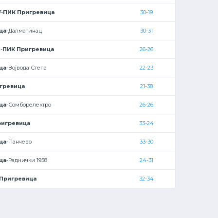
7-
ПИК Пригревица
30-19
ца
-Далматинац
30-31
-
ПИК Пригревица
26-26
ца
-Војвода Степа
22-23
гревица
21-38
ца
-Сомборелектро
26-26
ригревица
33-24
ца
-Панчево
33-30
ца
-Раднички 1958
24-31
Пригревица
32-34