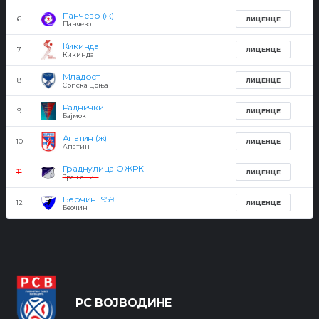
Панчево (ж)
6
ЛИЦЕНЦЕ
Панчево
Кикинда
7
ЛИЦЕНЦЕ
Кикинда
Младост
8
ЛИЦЕНЦЕ
Српска Црња
Раднички
9
ЛИЦЕНЦЕ
Бајмок
Апатин (ж)
10
ЛИЦЕНЦЕ
Апатин
Граднулица ОЖРК
11
ЛИЦЕНЦЕ
Зрењанин
Беочин 1959
12
ЛИЦЕНЦЕ
Беочин
РС ВОЈВОДИНЕ