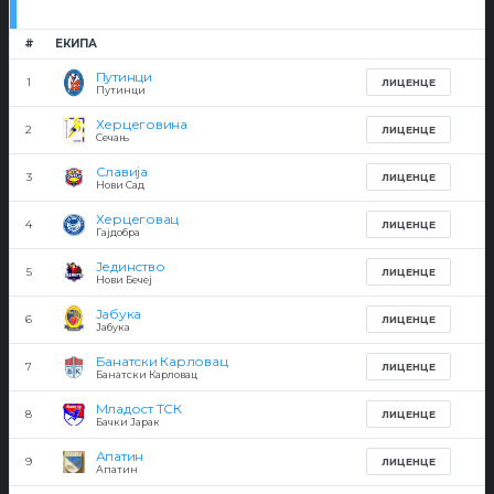
#
ЕКИПА
Путинци
1
ЛИЦЕНЦЕ
Путинци
Херцеговина
2
ЛИЦЕНЦЕ
Сечањ
Славија
3
ЛИЦЕНЦЕ
Нови Сад
Херцеговац
4
ЛИЦЕНЦЕ
Гајдобра
Јединство
5
ЛИЦЕНЦЕ
Нови Бечеј
Јабука
6
ЛИЦЕНЦЕ
Јабука
Банатски Карловац
7
ЛИЦЕНЦЕ
Банатски Карловац
Младост ТСК
8
ЛИЦЕНЦЕ
Бачки Јарак
Апатин
9
ЛИЦЕНЦЕ
Апатин