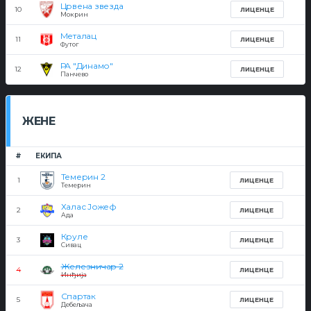
Црвена звезда
10
ЛИЦЕНЦЕ
Мокрин
Металац
11
ЛИЦЕНЦЕ
Футог
РА "Динамо"
12
ЛИЦЕНЦЕ
Панчево
ЖЕНЕ
#
ЕКИПА
Темерин 2
1
ЛИЦЕНЦЕ
Темерин
Халас Јожеф
2
ЛИЦЕНЦЕ
Ада
Круле
3
ЛИЦЕНЦЕ
Сивац
Железничар 2
4
ЛИЦЕНЦЕ
Инђија
Спартак
5
ЛИЦЕНЦЕ
Дебељача