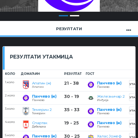
РЕЗУЛТАТИ
РЕЗУЛТАТИ УТАКМИЦА
КОЛО
ДОМАЋИН
РЕЗУЛТАТ
ГОСТ
1.коло
21 - 38
Апатин (ж)
Панчево (ж)
УТАК
Апатин
Панчево
2.коло
30 - 19
Панчево (ж)
Железничар 2
УТАК
Панчево
Инђија
3.коло
35 - 33
Темерин 2
Панчево (ж)
УТАК
Темерин
Панчево
4.коло
19 - 25
Спартак
Панчево (ж)
УТАК
Дебељача
Панчево
5.коло
30 - 25
Панчево (ж)
Халас Јожеф
УТАК