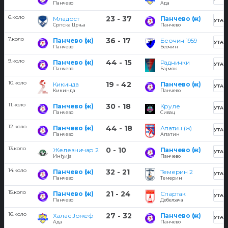
Панчево
Ада
6.коло
23 - 37
Младост
Панчево (ж)
УТАК
Српска Црња
Панчево
7.коло
36 - 17
Панчево (ж)
Беочин 1959
УТАК
Панчево
Беочин
9.коло
44 - 15
Панчево (ж)
Раднички
УТАК
Панчево
Бајмок
10.коло
19 - 42
Кикинда
Панчево (ж)
УТАК
Кикинда
Панчево
11.коло
30 - 18
Панчево (ж)
Круле
УТАК
Панчево
Сивац
12.коло
44 - 18
Панчево (ж)
Апатин (ж)
УТАК
Панчево
Апатин
13.коло
0 - 10
Железничар 2
Панчево (ж)
УТАК
Инђија
Панчево
14.коло
32 - 21
Панчево (ж)
Темерин 2
УТАК
Панчево
Темерин
15.коло
21 - 24
Панчево (ж)
Спартак
УТАК
Панчево
Дебељача
16.коло
27 - 32
Халас Јожеф
Панчево (ж)
УТАК
Ада
Панчево