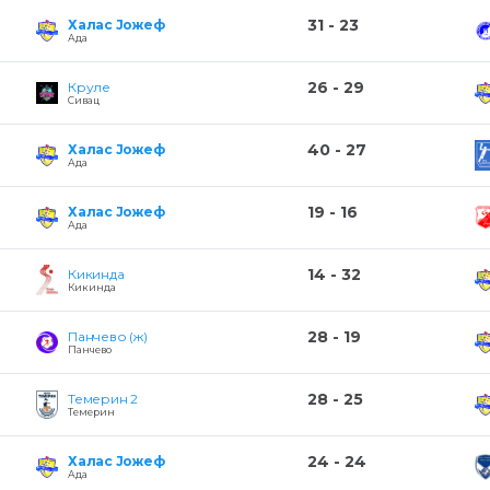
31 - 23
Халас Јожеф
Ада
26 - 29
Круле
Сивац
40 - 27
Халас Јожеф
Ада
19 - 16
Халас Јожеф
Ада
14 - 32
Кикинда
Кикинда
28 - 19
Панчево (ж)
Панчево
28 - 25
Темерин 2
Темерин
24 - 24
Халас Јожеф
Ада