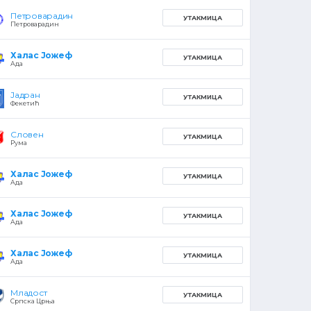
Петроварадин
УТАКМИЦА
Петроварадин
Халас Јожеф
УТАКМИЦА
Ада
Јадран
УТАКМИЦА
Фекетић
Словен
УТАКМИЦА
Рума
Халас Јожеф
УТАКМИЦА
Ада
Халас Јожеф
УТАКМИЦА
Ада
Халас Јожеф
УТАКМИЦА
Ада
Младост
УТАКМИЦА
Српска Црња