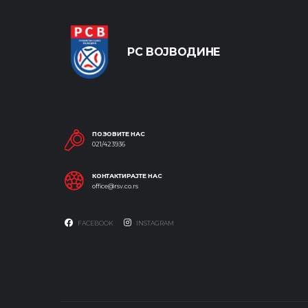
РС ВОЈВОДИНЕ
ПОЗОВИТЕ НАС
021/423936
КОНТАКТИРАЈТЕ НАС
office@rsv.co.rs
FACEBOOK
INSTAGRAM