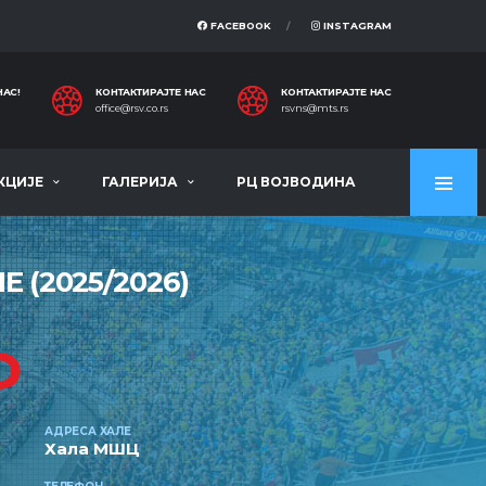
FACEBOOK
INSTAGRAM
НАС!
КОНТАКТИРАЈТЕ НАС
КОНТАКТИРАЈТЕ НАС
office@rsv.co.rs
rsvns@mts.rs
КЦИЈЕ
ГАЛЕРИЈА
РЦ ВОЈВОДИНА
 (2025/2026)
Ф
АДРЕСА ХАЛЕ
Хала МШЦ