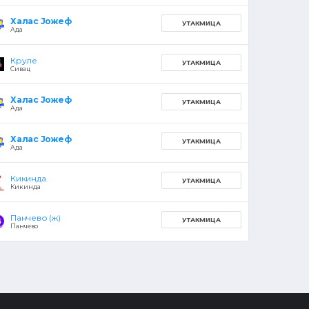
Халас Јожеф
УТАКМИЦА
Ада
Круле
УТАКМИЦА
Сивац
Халас Јожеф
УТАКМИЦА
Ада
Халас Јожеф
УТАКМИЦА
Ада
Кикинда
УТАКМИЦА
Кикинда
Панчево (ж)
УТАКМИЦА
Панчево