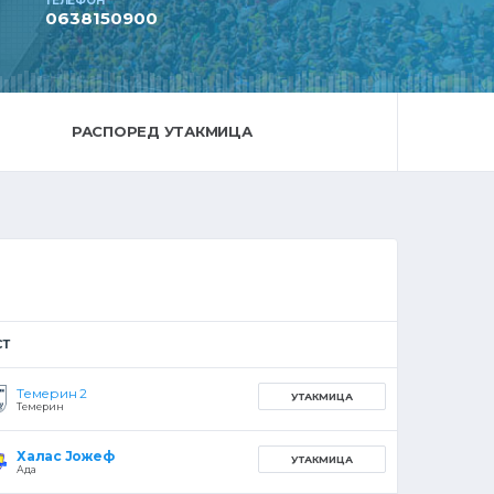
ТЕЛЕФОН
0638150900
РАСПОРЕД УТАКМИЦА
СТ
Темерин 2
УТАКМИЦА
Темерин
Халас Јожеф
УТАКМИЦА
Ада