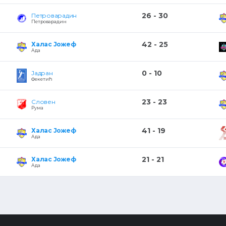
26 - 30
Петроварадин
Петроварадин
42 - 25
Халас Јожеф
Ада
0 - 10
Јадран
Фекетић
23 - 23
Словен
Рума
41 - 19
Халас Јожеф
Ада
21 - 21
Халас Јожеф
Ада