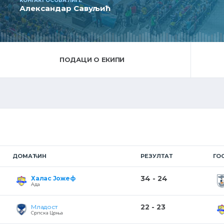
КОНТАКТ ОСОБА ЛИГЕ
Александар Савуљић
ПОДАЦИ О ЕКИПИ
ДОМАЋИН
РЕЗУЛТАТ
ГО
34 - 24
Халас Јожеф
Ада
22 - 23
Младост
Српска Црња