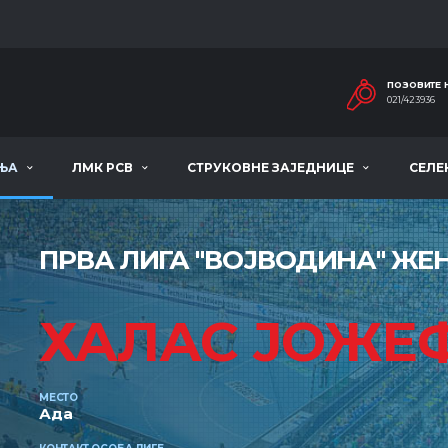
ПОЗОВИТЕ 
021/423936
ЊА
ЛМК РСВ
СТРУКОВНЕ ЗАЈЕДНИЦЕ
СЕЛЕ
ПРВА ЛИГА ''ВОЈВОДИНА'' ЖЕНЕ
ХАЛАС ЈОЖЕ
МЕСТО
Ада