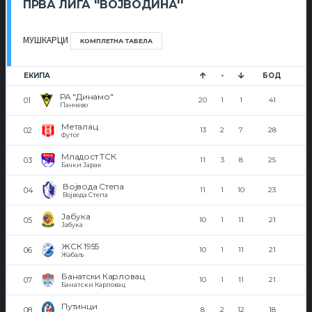
ПРВА ЛИГА ''ВОЈВОДИНА''
МУШКАРЦИ
КОМПЛЕТНА ТАБЕЛА
ЕКИПА
-
БОД
РА "Динамо"
20
1
1
41
Панчево
Металац
13
2
7
28
Футог
Младост ТСК
11
3
8
25
Бачки Јарак
Војвода Степа
11
1
10
23
Војвода Степа
Јабука
10
1
11
21
Јабука
ЖСК 1955
10
1
11
21
Жабаљ
Банатски Карловац
10
1
11
21
Банатски Карловац
Путинци
8
2
12
18