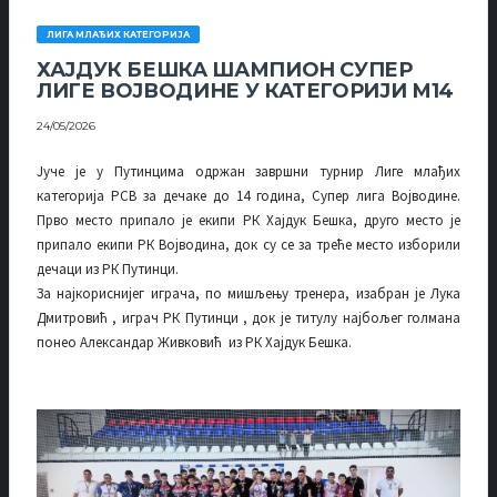
ЛИГА МЛАЂИХ КАТЕГОРИЈА
ХАЈДУК БЕШКА ШАМПИОН СУПЕР
ЛИГЕ ВОЈВОДИНЕ У КАТЕГОРИЈИ М14
24/05/2026
Јуче је у Путинцима одржан завршни турнир Лиге млађих
категорија РСВ за дечаке до 14 година, Супер лига Војводине.
Прво место припало је екипи РК Хајдук Бешка, друго место је
припало екипи РК Војводина, док су се за треће место изборили
дечаци из РК Путинци.
За најкориснијег играча, по мишљењу тренера, изабран је Лука
Дмитровић , играч РК Путинци , док је титулу најбољег голмана
понео Александар Живковић из РК Хајдук Бешка.