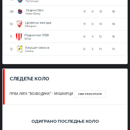
Путинци
Јединство
9
0
13
18
Нови Бечеј
Црвена звезда
9
0
13
18
Мокрин
Раднички 1958
6
4
12
16
Шид
Херцеговина
6
2
14
14
Сечањ
СЛЕДЕЋЕ КОЛО
ПРВА ЛИГА ''ВОЈВОДИНА'' - МУШКАРЦИ
СВИ РЕЗУЛТАТИ
ОДИГРАНО ПОСЛЕДЊЕ КОЛО