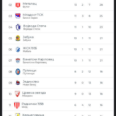
Металац
13
2
7
28
Футог
Младост ТСК
11
3
8
25
Бачки Јарак
Војвода Степа
11
1
10
23
Војвода Степа
Јабука
10
1
11
21
Јабука
ЖСК 1955
10
1
11
21
Жабаљ
Банатски Карловац
10
1
11
21
Банатски Карловац
Путинци
8
2
12
18
Путинци
Јединство
9
0
13
18
Нови Бечеј
Црвена звезда
9
0
13
18
Мокрин
Раднички 1958
6
4
12
16
Шид
Херцеговина