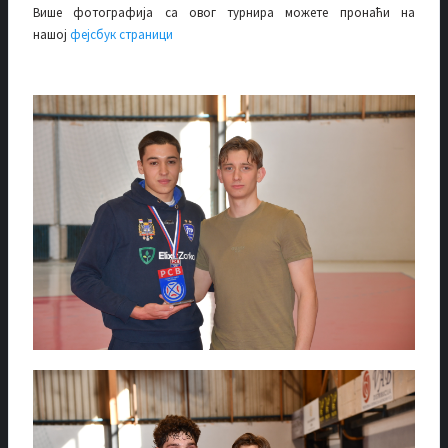
Више фотографија са овог турнира можете пронаћи на
нашој
фејсбук страници