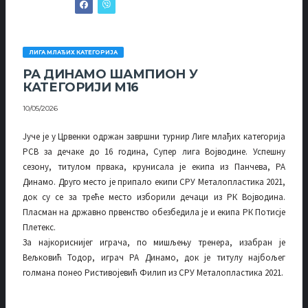
ЛИГА МЛАЂИХ КАТЕГОРИЈА
РА ДИНАМО ШАМПИОН У
КАТЕГОРИЈИ М16
10/05/2026
Јуче је у Црвенки одржан завршни турнир Лиге млађих категорија
РСВ за дечаке до 16 година, Супер лига Војводине. Успешну
сезону, титулом првака, крунисала је екипа из Панчева, РА
Динамо. Друго место је припало екипи СРУ Металопластика 2021,
док су се за треће место изборили дечаци из РК Војводина.
Пласман на државно првенство обезбедила је и екипа РК Потисје
Плетекс.
За најкориснијег играча, по мишљењу тренера, изабран је
Вељковић Тодор, играч РА Динамо, док је титулу најбољег
голмана понео Ристивојевић Филип из СРУ Металопластика 2021.