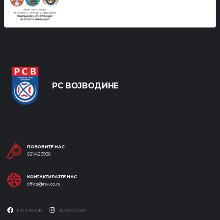
РС ВОЈВОДИНЕ
ПОЗОВИТЕ НАС
021/423936
КОНТАКТИРАЈТЕ НАС
office@rsv.co.rs
FACEBOOK
INSTAGRAM