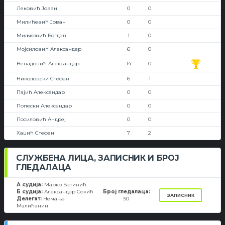
Лековић Јован
0
0
Милићевић Јован
0
0
Миљковић Богдан
1
0
Мојсиловић Александар
6
0
Ненадовић Александар
14
0
Николовски Стефан
6
1
Пајић Александар
0
0
Попески Александар
0
0
Посиловић Андреј
0
0
Хаџић Стефан
7
2
СЛУЖБЕНА ЛИЦА, ЗАПИСНИК И БРОЈ
ГЛЕДАЛАЦА
А судија:
Марко Батинић
Б судија:
Александар Сокић
Број гледалаца:
ЗАПИСНИК
Делегат:
Немања
50
Малићанин