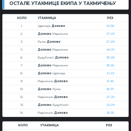
ОСТАЛЕ УТАКМИЦЕ ЕКИПА У ТАКМИЧЕЊУ
КОЛО
УТАКМИЦА
РЕЗ
1.
Црепаја-
Долово
25-30
2.
Долово
-Раднички
27-23
3.
Рума-
Долово
27-29
5.
Долово
-Раднички
40-25
6.
Будућност-
Долово
30-28
7.
Долово
-Раднички
33-26
8.
Долово
-Црепаја
21-23
9.
Раднички-
Долово
31-30
10.
Долово
-Рума
30-37
12.
Раднички-
Долово
27-25
13.
Долово
-Будућност
23-29
14.
Раднички-
Долово
35-33
КОЛО
УТАКМИЦА
РЕЗ