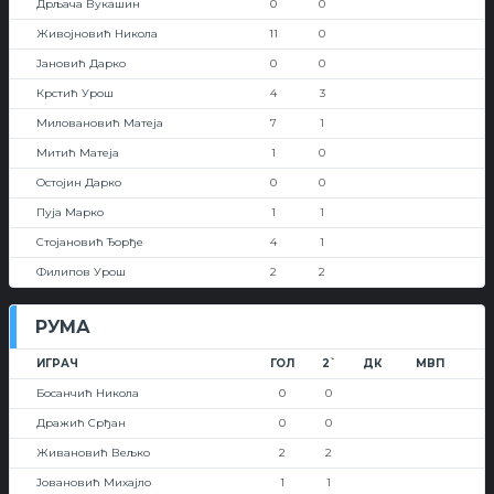
Дрљача Вукашин
0
0
Живојновић Никола
11
0
Јановић Дарко
0
0
Крстић Урош
4
3
Миловановић Матеја
7
1
Митић Матеја
1
0
Остојин Дарко
0
0
Пуја Марко
1
1
Стојановић Ђорђе
4
1
Филипов Урош
2
2
РУМА
ИГРАЧ
ГОЛ
2`
ДК
МВП
Босанчић Никола
0
0
Дражић Срђан
0
0
Живановић Вељко
2
2
Јовановић Михајло
1
1