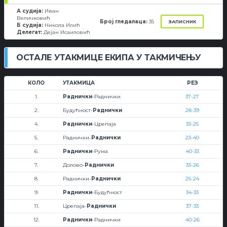
А судија:
Иван
Величковић
Број гледалаца:
35
ЗАПИСНИК
Б судија:
Никола Илић
Делегат:
Дејан Исаиловић
ОСТАЛЕ УТАКМИЦЕ ЕКИПА У ТАКМИЧЕЊУ
КОЛО
УТАКМИЦА
РЕЗ
1.
Раднички
-Раднички
37-27
2.
Будућност-
Раднички
28-39
4.
Раднички
-Црепаја
33-25
5.
Раднички-
Раднички
23-40
6.
Раднички
-Рума
40-33
7.
Долово-
Раднички
33-26
8.
Раднички-
Раднички
25-24
9.
Раднички
-Будућност
34-33
11.
Црепаја-
Раднички
37-33
12.
Раднички
-Раднички
40-26