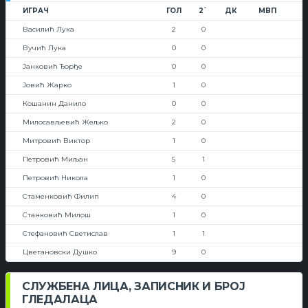
ИГРАЧ
ГОЛ
2`
ДК
МВП
Василић Лука
2
0
Вучић Лука
0
0
Јанковић Ђорђе
0
0
Јовић Жарко
1
0
Кошанин Данило
0
0
Милосављевић Жељко
2
0
Митровић Виктор
1
0
Петровић Миљан
5
1
Петровић Никола
1
0
Стаменковић Филип
4
0
Станковић Милош
1
0
Стефановић Светислав
1
1
Цветановски Душко
9
0
СЛУЖБЕНА ЛИЦА, ЗАПИСНИК И БРОЈ
ГЛЕДАЛАЦА