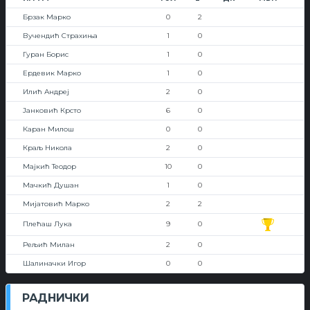
Брзак Марко
0
2
Вучендић Страхиња
1
0
Гуран Борис
1
0
Ердевик Марко
1
0
Илић Андреј
2
0
Јанковић Крсто
6
0
Каран Милош
0
0
Краљ Никола
2
0
Мајкић Теодор
10
0
Мачкић Душан
1
0
Мијатовић Марко
2
2
Плећаш Лука
9
0
Рељић Милан
2
0
Шалиначки Игор
0
0
РАДНИЧКИ