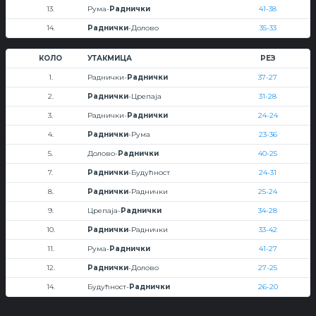
13.
Рума-
Раднички
41-38
14.
Раднички
-Долово
35-33
КОЛО
УТАКМИЦА
РЕЗ
1.
Раднички-
Раднички
37-27
2.
Раднички
-Црепаја
31-28
3.
Раднички-
Раднички
24-24
4.
Раднички
-Рума
23-36
5.
Долово-
Раднички
40-25
7.
Раднички
-Будућност
24-31
8.
Раднички
-Раднички
25-24
9.
Црепаја-
Раднички
34-28
10.
Раднички
-Раднички
33-42
11.
Рума-
Раднички
41-27
12.
Раднички
-Долово
27-25
14.
Будућност-
Раднички
26-20