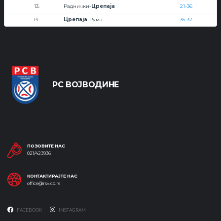
13.
Раднички-
Црепаја
21-36
14.
Црепаја
-Рума
35-32
РС ВОЈВОДИНЕ
ПОЗОВИТЕ НАС
021/423936
КОНТАКТИРАЈТЕ НАС
office@rsv.co.rs
FACEBOOK
INSTAGRAM