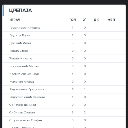
ЦРЕПАЈА
ИГРАЧ
ГОЛ
2`
ДК
МВП
Георгијевски Марко
1
0
Грујица Бојан
1
0
Дражић Иван
8
0
Ђокић Стефан
0
0
Ђукић Михајло
0
0
Живановић Марко
0
0
Крстић Александар
3
0
Малетић Алекса
0
0
Радованчев Градимир
6
1
Радосављевић Немања
4
0
Свирчев Данијел
0
0
Сибинац Стеван
2
2
Стојмановски Стефан
0
0
Ћосић Страхиња
0
0