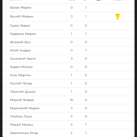
Брзак Марко
0
1
Вучић Миљан
3
1
Гуран Борис
0
0
Ердевик Марко
1
1
Зечевић Вук
0
0
Илић Андреј
0
1
Јанковић Крсто
3
0
Каран Милош
0
0
Киш Мартин
1
0
Костић Петар
1
0
Лакетић Душан
1
0
Мајкић Теодор
10
0
Мијатовић Марко
3
0
Плећаш Лука
4
0
Рељић Милан
4
1
Шалиначки Игор
2
1