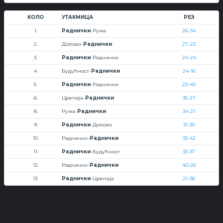
КОЛО
УТАКМИЦА
РЕЗ
1.
Раднички
-Рума
26-34
2.
Долово-
Раднички
27-23
3.
Раднички
-Раднички
24-24
4.
Будућност-
Раднички
24-16
5.
Раднички
-Раднички
23-40
6.
Црепаја-
Раднички
35-27
8.
Рума-
Раднички
34-21
9.
Раднички
-Долово
31-30
10.
Раднички-
Раднички
33-42
11.
Раднички
-Будућност
33-37
12.
Раднички-
Раднички
40-26
13.
Раднички
-Црепаја
21-36