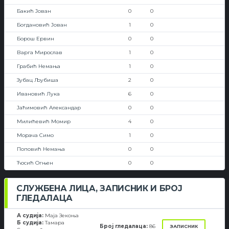
Бакић Јован
0
0
Богдановић Јован
1
0
Борош Ервин
0
0
Варга Мирослав
1
0
Грабић Немања
1
0
Зубац Љубиша
2
0
Ивановић Лука
6
0
Јаћимовић Александар
0
0
Милићевић Момир
4
0
Морача Симо
1
0
Поповић Немања
0
0
Ћосић Огњен
0
0
СЛУЖБЕНА ЛИЦА, ЗАПИСНИК И БРОЈ
ГЛЕДАЛАЦА
А судија:
Маја Зекоња
Б судија:
Тамара
Број гледалаца:
86
ЗАПИСНИК