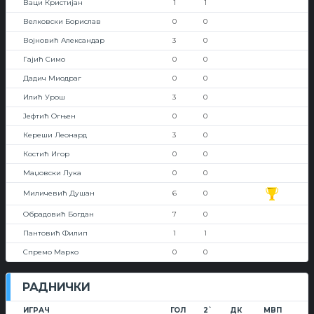
Ваци Кристијан
1
1
Велковски Борислав
0
0
Војновић Александар
3
0
Гајић Симо
0
0
Дадич Миодраг
0
0
Илић Урош
3
0
Јефтић Огњен
0
0
Кереши Леонард
3
0
Костић Игор
0
0
Маџовски Лука
0
0
Миличевић Душан
6
0
Обрадовић Богдан
7
0
Пантовић Филип
1
1
Спремо Марко
0
0
РАДНИЧКИ
ИГРАЧ
ГОЛ
2`
ДК
МВП