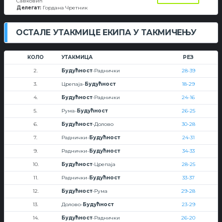
Савковић
Делегат:
Гордана Чретник
ОСТАЛЕ УТАКМИЦЕ ЕКИПА У ТАКМИЧЕЊУ
КОЛО
УТАКМИЦА
РЕЗ
2.
Будућност
-Раднички
28-39
3.
Црепаја-
Будућност
18-29
4.
Будућност
-Раднички
24-16
5.
Рума-
Будућност
26-25
6.
Будућност
-Долово
30-28
7.
Раднички-
Будућност
24-31
9.
Раднички-
Будућност
34-33
10.
Будућност
-Црепаја
28-25
11.
Раднички-
Будућност
33-37
12.
Будућност
-Рума
29-28
13.
Долово-
Будућност
23-29
14.
Будућност
-Раднички
26-20