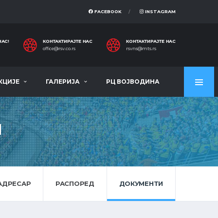
FACEBOOK
INSTAGRAM
НАС!
КОНТАКТИРАЈТЕ НАС
КОНТАКТИРАЈТЕ НАС
office@rsv.co.rs
rsvns@mts.rs
КЦИЈЕ
ГАЛЕРИЈА
РЦ ВОЈВОДИНА
Н
АДРЕСАР
РАСПОРЕД
ДОКУМЕНТИ