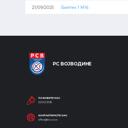
21/09/2025
Билтен 1 М16
РС ВОЈВОДИНЕ
ПОЗОВИТЕ НАС
021/423936
КОНТАКТИРАЈТЕ НАС
office@rsv.co.rs